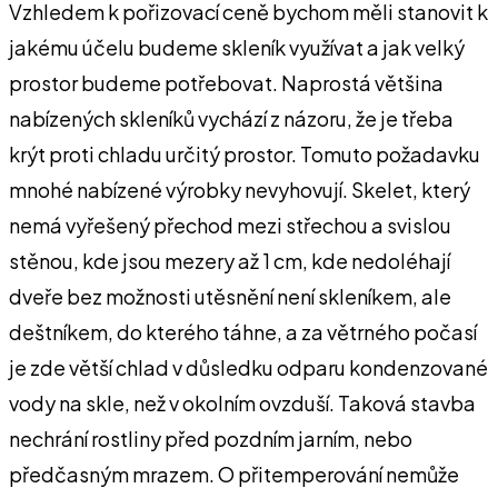
Vzhledem k pořizovací ceně bychom měli stanovit k
jakému účelu budeme skleník využívat a jak velký
prostor budeme potřebovat. Naprostá většina
nabízených skleníků vychází z názoru, že je třeba
krýt proti chladu určitý prostor. Tomuto požadavku
mnohé nabízené výrobky nevyhovují. Skelet, který
nemá vyřešený přechod mezi střechou a svislou
stěnou, kde jsou mezery až 1 cm, kde nedoléhají
dveře bez možnosti utěsnění není skleníkem, ale
deštníkem, do kterého táhne, a za větrného počasí
je zde větší chlad v důsledku odparu kondenzované
vody na skle, než v okolním ovzduší. Taková stavba
nechrání rostliny před pozdním jarním, nebo
předčasným mrazem. O přitemperování nemůže