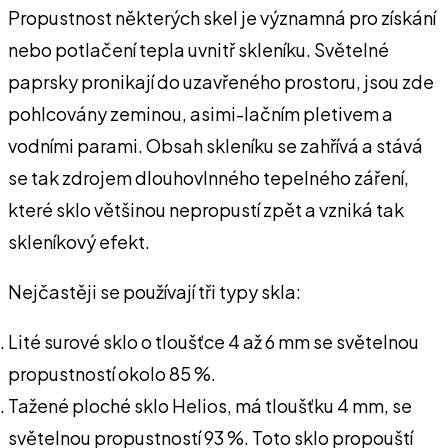
Propustnost některých skel je významná pro získání
nebo potlačení tepla uvnitř skleníku. Světelné
paprsky pronikají do uzavřeného prostoru, jsou zde
pohlcovány zeminou, asimi-lačním pletivem a
vodními parami. Obsah skleníku se zahřívá a stává
se tak zdrojem dlouhovlnného tepelného záření,
které sklo většinou nepropustí zpět a vzniká tak
skleníkový efekt.
Nejčastěji se používají tři typy skla:
Lité surové sklo o tloušťce 4 až 6 mm se světelnou
propustností okolo 85 %.
Tažené ploché sklo Helios, má tloušťku 4 mm, se
světelnou propustností 93 %. Toto sklo propouští