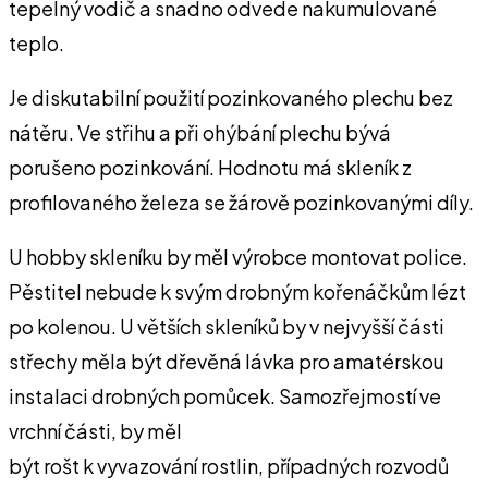
tepelný vodič a snadno odvede nakumulované
teplo.
Je diskutabilní použití pozinkovaného plechu bez
nátěru. Ve střihu a při ohýbání plechu bývá
porušeno pozinkování. Hodnotu má skleník z
profilovaného železa se žárově pozinkovanými díly.
U hobby skleníku by měl výrobce montovat police.
Pěstitel nebude k svým drobným kořenáčkům lézt
po kolenou. U větších skleníků by v nejvyšší části
střechy měla být dřevěná lávka pro amatérskou
instalaci drobných pomůcek. Samozřejmostí ve
vrchní části, by měl
být rošt k vyvazování rostlin, případných rozvodů