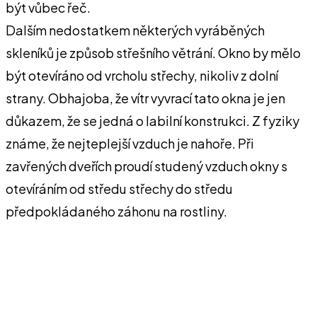
být vůbec řeč.
Dalším nedostatkem některých vyráběných
skleníků je způsob střešního větrání. Okno by mělo
být otevíráno od vrcholu střechy, nikoliv z dolní
strany. Obhajoba, že vítr vyvrací tato okna je jen
důkazem, že se jedná o labilní konstrukci. Z fyziky
známe, že nejteplejší vzduch je nahoře. Při
zavřených dveřích proudí studený vzduch okny s
otevíráním od středu střechy do středu
předpokládaného záhonu na rostliny.