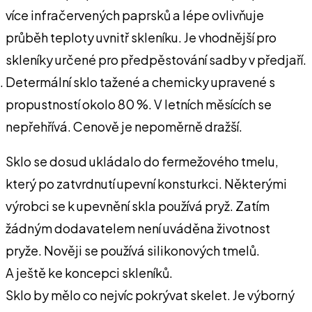
více infračervených paprsků a lépe ovlivňuje
průběh teploty uvnitř skleníku. Je vhodnější pro
skleníky určené pro předpěstování sadby v předjaří.
Determální sklo tažené a chemicky upravené s
propustností okolo 80 %. V letních měsících se
nepřehřívá. Cenově je nepoměrně dražší.
Sklo se dosud ukládalo do fermežového tmelu,
který po zatvrdnutí upevní konsturkci. Některými
výrobci se k upevnění skla používá pryž. Zatím
žádným dodavatelem není uváděna životnost
pryže. Nověji se používá silikonových tmelů.
A ještě ke koncepci skleníků.
Sklo by mělo co nejvíc pokrývat skelet. Je výborný