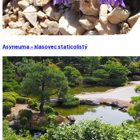
Asyneuma – klasovec staticolistý