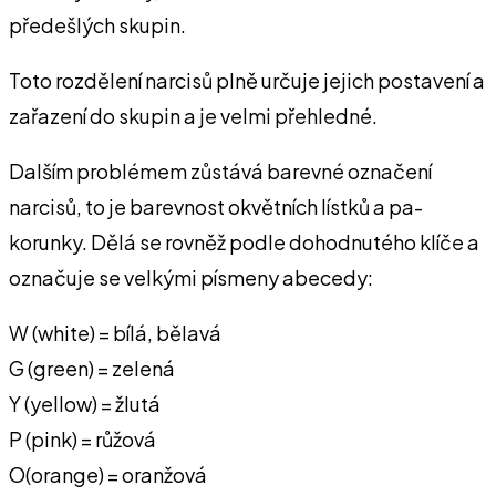
předešlých skupin.
Toto rozdělení narcisů plně určuje jejich postavení a
zařazení do skupin a je velmi přehledné.
Dalším problémem zůstává barevné označení
narcisů, to je barevnost okvětních lístků a pa-
korunky. Dělá se rovněž podle dohodnutého klíče a
označuje se velkými písmeny abecedy:
W (white) = bílá, bělavá
G (green) = zelená
Y (yellow) = žlutá
P (pink) = růžová
O(orange) = oranžová