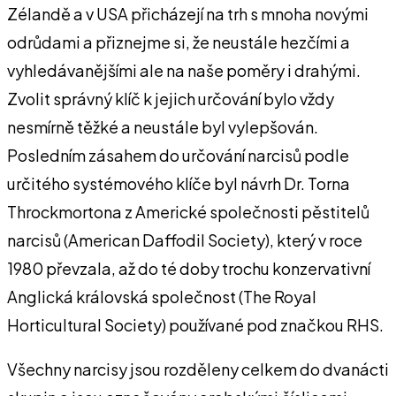
Zélandě a v USA přicházejí na trh s mnoha novými
odrůdami a přiznejme si, že neustále hezčími a
vyhledávanějšími ale na naše poměry i drahými.
Zvolit správný klíč k jejich určování bylo vždy
nesmírně těžké a neustále byl vylepšován.
Posledním zásahem do určování narcisů podle
určitého systémového klíče byl návrh Dr. Torna
Throckmortona z Americké společnosti pěstitelů
narcisů (American Daffodil Society), který v roce
1980 převzala, až do té doby trochu konzervativní
Anglická královská společnost (The Royal
Horticultural Society) používané pod značkou RHS.
Všechny narcisy jsou rozděleny celkem do dvanácti