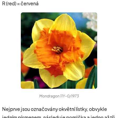
R (red) = červená
Mondragon 11Y-0/1973
Nejprve jsou označovány okvětní lístky, obvykle
jedním písmenem, následuje pomlčka a jedno až tři