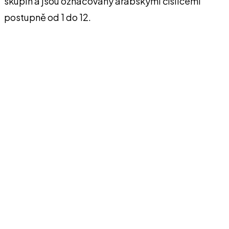
skupin a jsou označovány arabskými číslicemi
postupně od 1 do 12.