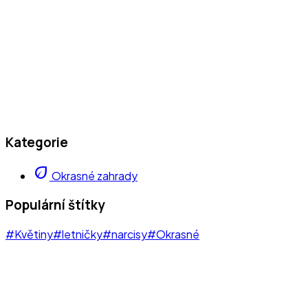
Kategorie
eco
Okrasné zahrady
Populární štítky
#Květiny
#letničky
#narcisy
#Okrasné