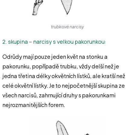
trubkové narcisy
2. skupina – narcisy s velkou pakorunkou:
Odrůdy mají pouze jeden květ na stonku a
pakorunku, popřípadě trubku, vždy delší než je
jedna třetina délky okvětních lístků, ale kratší než
celé okvětní lístky. Je to nejpočetnější skupina ze
všech narcisů, zahrnující druhy s pakorunkami
nejrozmanitějších forem.