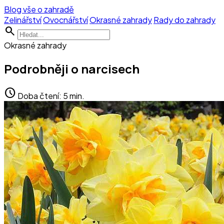
Blog vše o zahradě
Zelinářství
Ovocnářství
Okrasné zahrady
Rady do zahrady
search
Okrasné zahrady
Podrobněji o narcisech
schedule
Doba čtení: 5 min.