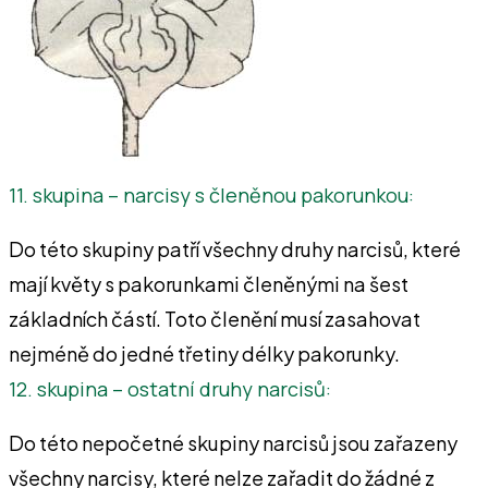
11. skupina – narcisy s členěnou pakorunkou:
Do této skupiny patří všechny druhy narcisů, které
mají květy s pakorunkami členěnými na šest
základních částí. Toto členění musí zasahovat
nejméně do jedné třetiny délky pakorunky.
12. skupina – ostatní druhy narcisů:
Do této nepočetné skupiny narcisů jsou zařazeny
všechny narcisy, které nelze zařadit do žádné z