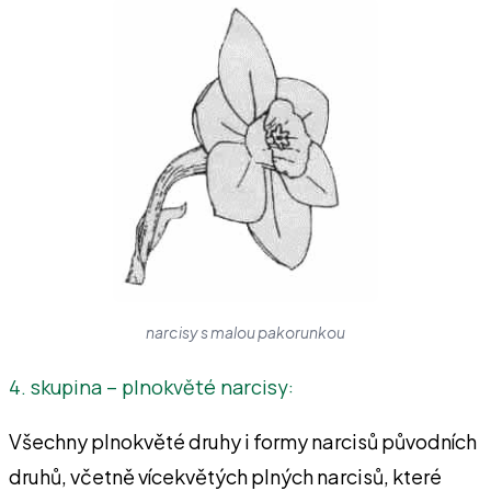
narcisy s malou pakorunkou
4. skupina – plnokvěté narcisy:
Všechny plnokvěté druhy i formy narcisů původních
druhů, včetně vícekvětých plných narcisů, které