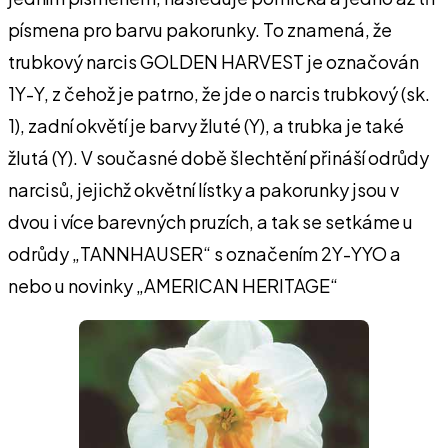
písmena pro barvu pakorunky. To znamená, že
trubkový narcis GOLDEN HARVEST je označován
1Y-Y, z čehož je patrno, že jde o narcis trubkový (sk.
1), zadní okvětí je barvy žluté (Y), a trubka je také
žlutá (Y). V současné době šlechtění přináší odrůdy
narcisů, jejichž okvětní lístky a pakorunky jsou v
dvou i více barevných pruzích, a tak se setkáme u
odrůdy „TANNHAUSER“ s označením 2Y-YYO a
nebo u novinky „AMERICAN HERITAGE“