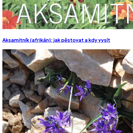
Aksamitník (afrikán): jak pěstovat a kdy vysít