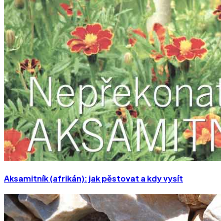
Aksamitník (afrikán): jak pěstovat a kdy vysít