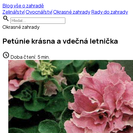
Blog vše o zahradě
Zelinářství
Ovocnářství
Okrasné zahrady
Rady do zahrady
search
Okrasné zahrady
Petúnie krásna a vdečná letnička
schedule
Doba čtení: 5 min.