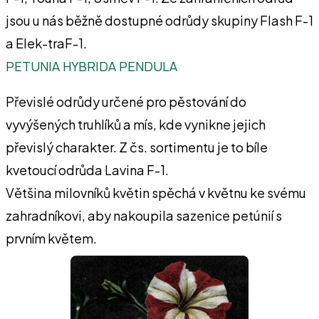
jsou u nás běžně dostupné odrůdy skupiny Flash F-1
a Elek-traF-1.
PETUNIA HYBRIDA PENDULA
Převislé odrůdy určené pro pěstování do
vyvýšených truhlíků a mís, kde vynikne jejich
převislý charakter. Z čs. sortimentu je to bíle
kvetoucí odrůda Lavina F-1.
Většina milovníků květin spěchá v květnu ke svému
zahradníkovi, aby nakoupila sazenice petúnií s
prvním květem.