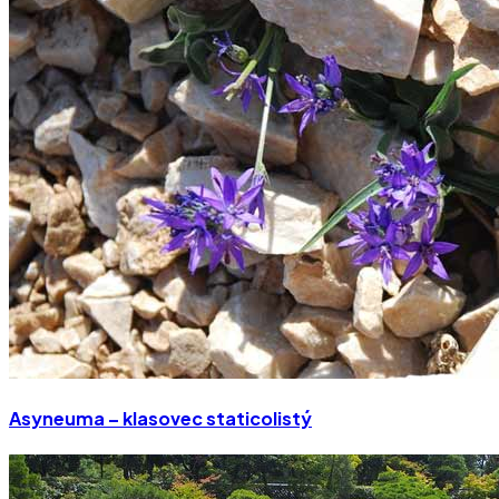
Asyneuma – klasovec staticolistý