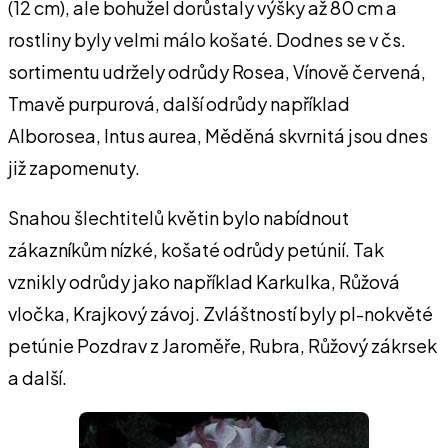
(12 cm), ale bohužel dorůstaly výšky až 80 cm a
rostliny byly velmi málo košaté. Dodnes se v čs.
sortimentu udržely odrůdy Rosea, Vínově červená,
Tmavě purpurová, další odrůdy například
Alborosea, Intus aurea, Měděná skvrnitá jsou dnes
již zapomenuty.
Snahou šlechtitelů květin bylo nabídnout
zákazníkům nízké, košaté odrůdy petúnií. Tak
vznikly odrůdy jako například Karkulka, Růžová
vločka, Krajkový závoj. Zvláštností byly pl-nokvěté
petúnie Pozdrav z Jaroměře, Rubra, Růžový zákrsek
a další.