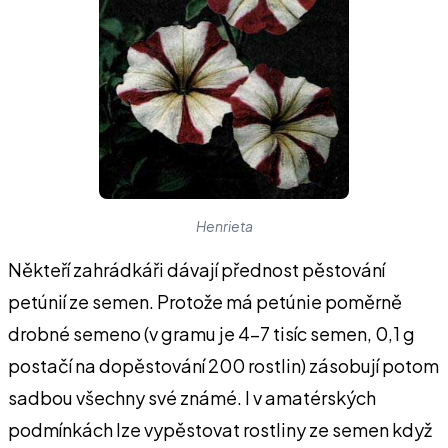
Henrieta
Někteří zahrádkáři dávají přednost pěstování
petúnií ze semen. Protože má petúnie poměrně
drobné semeno (v gramu je 4-7 tisíc semen, 0,1 g
postačí na dopěstování 200 rostlin) zásobují potom
sadbou všechny své známé. I v amatérských
podmínkách lze vypěstovat rostliny ze semen když