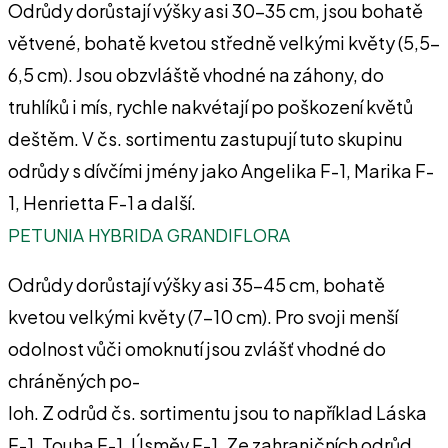
Odrůdy dorůstají výšky asi 30-35 cm, jsou bohatě
větvené, bohatě kvetou středně velkými květy (5,5-
6,5 cm). Jsou obzvláště vhodné na záhony, do
truhlíků i mís, rychle nakvétají po poškození květů
deštěm. V čs. sortimentu zastupují tuto skupinu
odrůdy s dívčími jmény jako Angelika F-1, Marika F-
1, Henrietta F-1 a další.
PETUNIA HYBRIDA GRANDIFLORA
Odrůdy dorůstají výšky asi 35-45 cm, bohatě
kvetou velkými květy (7-10 cm). Pro svoji menší
odolnost vůči omoknutí jsou zvlášť vhodné do
chráněných po-
loh. Z odrůd čs. sortimentu jsou to například Láska
F-1, Touha F-1, Úsměv F-1. Ze zahraničních odrůd