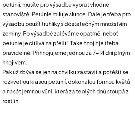
petúnií, musíte pro výsadbu vybrat vhodně
stanoviště. Petúnie miluje slunce. Dále je třeba pro
výsadbu použít truhlíky s dostatečným množstvím
zeminy. Po výsadbě zaléváme opatrně, neboť
petúnie je citlivá na přelití. Také hnojit je třeba
pravidelně. Přihnojujeme jednou za 7-14 dní plným
hnojivem.
Pak už zbývá se jen na chvilku zastavit a potěšit se
rozkvetlou krásou petúnií, dokonalou formou květů
a nasát jemnou vůni, která za teplých dnů stoupá z
rostlin.