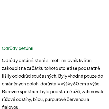
Odrůdy petúnií
Odrůdy petúnií, které si mohl milovník květin
zakoupit na začátku tohoto století se podstatně
lišily od odrůd současných. Byly vhodné pouze do
chráněných poloh, dorůstaly výšky 60 cm a výše.
Barevné spektrum bylo podstatně užší, zahrnovalo
růžové odstíny, bílou, purpurově červenou a
fialovou.