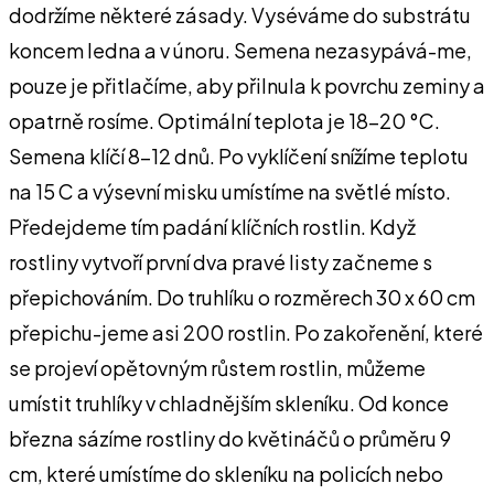
dodržíme některé zásady. Vyséváme do substrátu
koncem ledna a v únoru. Semena nezasypává-me,
pouze je přitlačíme, aby přilnula k povrchu zeminy a
opatrně rosíme. Optimální teplota je 18-20 °C.
Semena klíčí 8-12 dnů. Po vyklíčení snížíme teplotu
na 15 C a výsevní misku umístíme na světlé místo.
Předejdeme tím padání klíčních rostlin. Když
rostliny vytvoří první dva pravé listy začneme s
přepichováním. Do truhlíku o rozměrech 30 x 60 cm
přepichu-jeme asi 200 rostlin. Po zakořenění, které
se projeví opětovným růstem rostlin, můžeme
umístit truhlíky v chladnějším skleníku. Od konce
března sázíme rostliny do květináčů o průměru 9
cm, které umístíme do skleníku na policích nebo