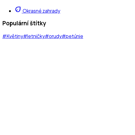
eco
Okrasné zahrady
Populární štítky
#Květiny
#letničky
#orudy
#petúnie