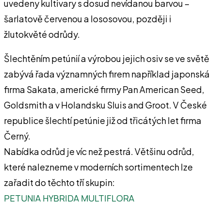
uvedeny kultivary s dosud nevídanou barvou –
šarlatově červenou a lososovou, později i
žlutokvěté odrůdy.
Šlechtěním petúnií a výrobou jejich osiv se ve světě
zabývá řada významných firem například japonská
firma Sakata, americké firmy Pan American Seed,
Goldsmith a v Holandsku Sluis and Groot. V České
republice šlechtí petúnie již od třicátých let firma
Černý.
Nabídka odrůd je víc než pestrá. Většinu odrůd,
které nalezneme v moderních sortimentech lze
zařadit do těchto tří skupin:
PETUNIA HYBRIDA MULTIFLORA