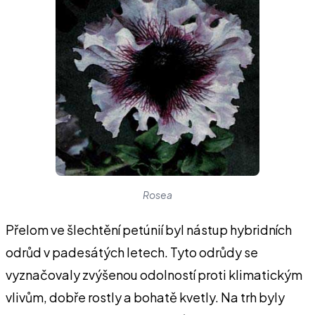
Rosea
Přelom ve šlechtění petúnií byl nástup hybridních
odrůd v padesátých letech. Tyto odrůdy se
vyznačovaly zvýšenou odolností proti klimatickým
vlivům, dobře rostly a bohatě kvetly. Na trh byly