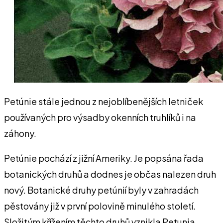
Petúnie stále jednou z nejoblíbenějších letniček
používaných pro výsadby okenních truhlíků i na
záhony.
Petúnie pochází z jižní Ameriky. Je popsána řada
botanických druhů a dodnes je občas nalezen druh
nový. Botanické druhy petúnií byly v zahradách
pěstovány již v první polovině minulého století.
Složitým křížením těchto druhů vznikla Petunia