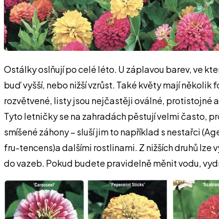
Ostálky oslňují po celé léto. U záplavou barev, ve kte
buď vyšší, nebo nižší vzrůst. Také květy mají několi
rozvětvené, listy jsou nejčastěji oválné, protistojné 
Tyto letničky se na zahradách pěstují velmi často, p
smíšené záhony – sluší jim to například s nestařci (
fru-tencens)a dalšími rostlinami. Z nižších druhů lz
do vazeb. Pokud budete pravidelně měnit vodu, vydrž