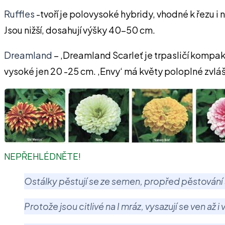
Ruffles
-tvoří je polovysoké hybridy, vhodné k řezu i 
Jsou nižší, dosahují výšky 40-50 cm.
Dreamland
– ‚Dreamland Scarleť je trpasličí kompa
vysoké jen 20 -25 cm. ‚Envy‘ má květy poloplné zvlášt
NEPŘEHLÉDNĚTE!
Ostálky pěstují se ze semen, propřed pěstování s
Protože jsou citlivé na I mráz, vysazují se ven až