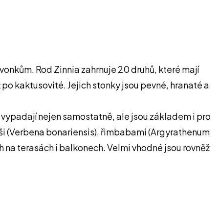
 zvonkům. Rod Zinnia zahrnuje 20 druhů, které mají
 po kaktusovité. Jejich stonky jsou pevné, hranaté a
 vypadají nejen samostatně, ale jsou základem i pro
rýši (Verbena bonariensis), řimbabami (Argyrathenum
ch na terasách i balkonech. Velmi vhodné jsou rovněž