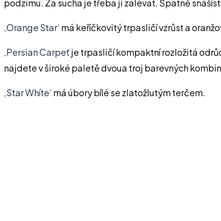
podzimu. Za sucha je třeba ji zalévat. Špatně snášís
‚Orange Star‘
má keříčkovitý trpasličí vzrůst a oranžo
‚Persian Carpeť
je trpasličí kompaktní rozložitá odr
najdete v široké paletě dvoua troj barevných kombina
‚Star Whíte‘
má úbory bílé se zlatožlutým terčem.