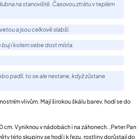
e dubna na stanoviště. Časovou ztrátu v teplém
etou a jsou celkově slabší.
ře buj í kolem sebe dost místa.
ebo padlí, to se ale nestane, když zůstane
nostním vlivům. Mají širokou škálu barev, hodí se do
 10 cm. Vyniknou v nádobách i na záhonech. ‚Peter Pan
 této skupiny se hodí i k řezu, rostliny dorůstají do