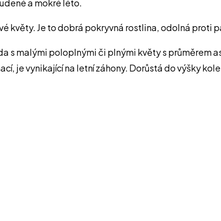
tudené a mokré léto.
vé květy. Je to dobrá pokryvná rostlina, odolná proti p
ůda s malými poloplnými či plnými květy s průměrem asi
cí, je vynikající na letní záhony. Dorůstá do výšky ko