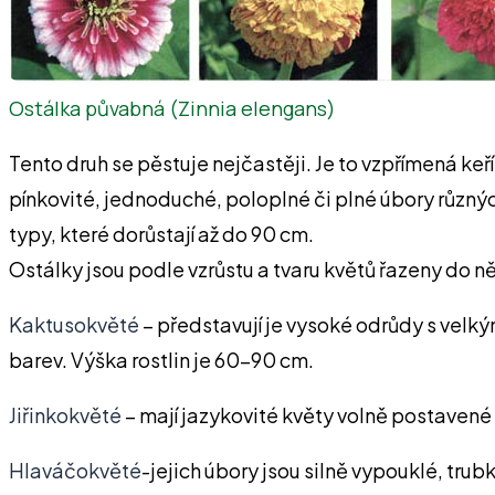
Ostálka půvabná (Zinnia elengans)
Tento druh se pěstuje nejčastěji. Je to vzpřímená keří
pínkovité, jednoduché, poloplné či plné úbory různých
typy, které dorůstají až do 90 cm.
Ostálky jsou podle vzrůstu a tvaru květů řazeny do n
Kaktusokvěté
– představují je vysoké odrůdy s velk
barev. Výška rostlin je 60-90 cm.
Jiřinkokvěté
– mají jazykovité květy volně postavené 
Hlaváčokvěté
-jejich úbory jsou silně vypouklé, trub