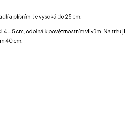
adlí a plísním. Je vysoká do 25 cm.
 4 – 5 cm, odolná k povětrnostním vlivům. Na trhu ji
lem 40 cm.