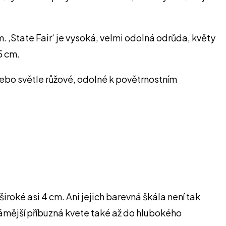
. ‚State Fair‘ je vysoká, velmi odolná odrůda, květy
5 cm.
nebo světle růžové, odolné k povětrnostním
široké asi 4 cm. Ani jejich barevná škála není tak
námější příbuzná kvete také až do hlubokého