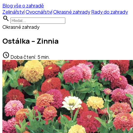
Blog vše o zahradě
Zelinářství
Ovocnářství
Okrasné zahrady
Rady do zahrady
search
Okrasné zahrady
Ostálka – Zinnia
schedule
Doba čtení: 5 min.