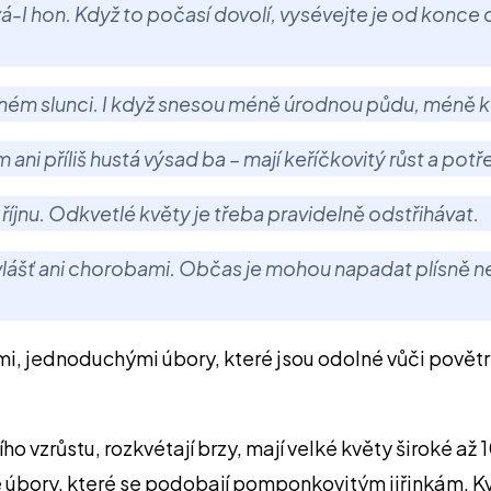
a zá-I hon. Když to počasí dovolí, vysévejte je od konc
lném slunci. I když snesou méně úrodnou půdu, méně kv
 ani příliš hustá výsad ba – mají keříčkovitý růst a pot
 říjnu. Odkvetlé květy je třeba pravidelně odstřihávat.
 zvlášť ani chorobami. Občas je mohou napadat plísně n
ými, jednoduchými úbory, které jsou odolné vůči povětr
o vzrůstu, rozkvétají brzy, mají velké květy široké až
 úbory, které se podobají pomponkovitým jiřinkám. Květy