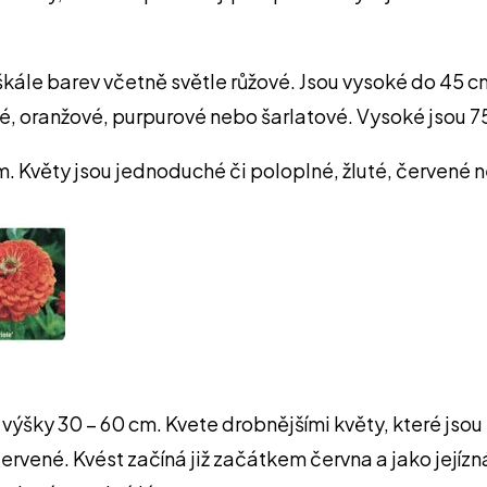
 škále barev včetně světle růžové. Jsou vysoké do 45 cm
vé, oranžové, purpurové nebo šarlatové. Vysoké jsou 7
m. Květy jsou jednoduché či poloplné, žluté, červené 
o výšky 30 – 60 cm. Kvete drobnějšími květy, které jsou 
červené. Kvést začíná již začátkem června a jako jejíz