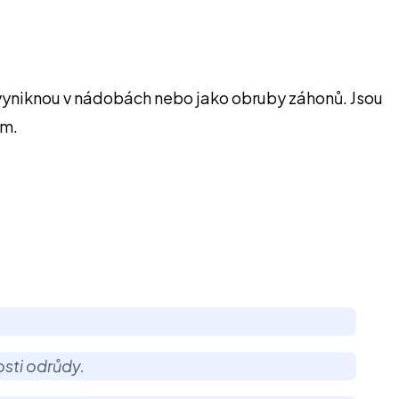
 vyniknou v nádobách nebo jako obruby záhonů. Jsou
cm.
nosti odrůdy.