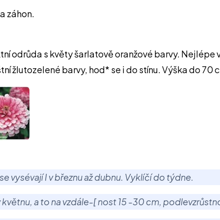
na záhon.
ktní odrůda s květy šarlatově oranžové barvy. Nejlépe
ní žlutozelené barvy, hod* se i do stínu. Výška do 70 
e vysévají I v březnu až dubnu. Vyklíčí do týdne.
 i v květnu, a to na vzdále-[ nost 15 -30 cm, podlevzrůst