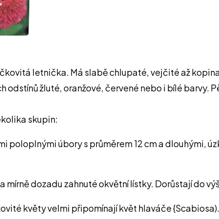
čkovitá letnička. Má slabě chlupaté, vejčité až kopinaté
 odstínů žluté, oranžové, červené nebo i bílé barvy. P
ěkolika skupin:
ými poloplnými úbory s průměrem 12 cm a dlouhými, úzk
a mírně dozadu zahnuté okvětní lístky. Dorůstají do výš
kovité květy velmi připomínají květ hlaváče {Scabiosa)