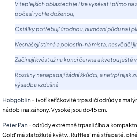
V teplejších oblastech je I lze vysévat i přímo n
počasí rychle doženou,
Ostáíky potřebují úrodnou, humózní půdu na I p
Nesnášejí stinná a polostin-ná místa, nesvědčí jim
Začínají kvést už na konci června a kvetou ještě v
Rostliny nenapadají žádní škůdci, a netrpí nijak
výsadba vzdušná.
Hobgoblin
– tvoří keříčkovité trpasličí odrůdy s mal
nádob i na záhony. Vysoké jsou do45 cm.
Peter Pan
– odrůdy extrémně trpasličího a kompaktníh
Golď má zlatožluté květy, ‚Ruffles‘ má střapaté, plné