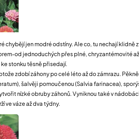
ré chybějí jen modré odstíny. Ale co, tu nechají klidně
k forem-od jednoduchých přes plné, chryzantémovité až
a ke stonku těsně přisedají.
rotože zdobí záhony po celé léto až do zámrazu. Pěkně
Ageratum), šalvěji pomoučenou (Salvia farinacea), spo
e vytvořit nízké obruby záhonů. Vyniknou také v nádobá
í ve váze až dva týdny.