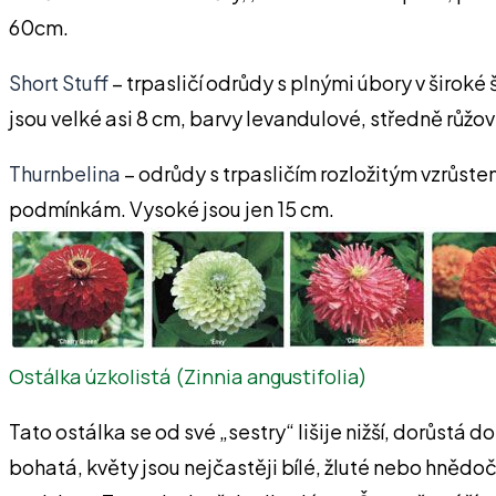
60cm.
Short Stuff
– trpasličí odrůdy s plnými úbory v široké
jsou velké asi 8 cm, barvy levandulové, středně růžo
Thurnbelina
– odrůdy s trpasličím rozložitým vzrůste
podmínkám. Vysoké jsou jen 15 cm.
Ostálka úzkolistá (Zinnia angustifolia)
Tato ostálka se od své „sestry“ lišije nižší, dorůstá d
bohatá, květy jsou nejčastěji bílé, žluté nebo hnědo