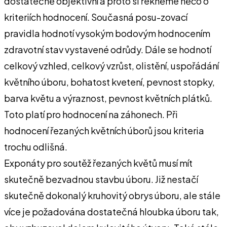
dostatečně objektivní a proto si řekněme něco o
kriteriích hodnocení. Současná posu-zovací
pravidla hodnotí vysokým bodovým hodnocením
zdravotní stav vystavené odrůdy. Dále se hodnotí
celkový vzhled, celkový vzrůst, olistění, uspořádání
květního úboru, bohatost kvetení, pevnost stopky,
barva květu a výraznost, pevnost květních plátků.
Toto platí pro hodnocení na záhonech. Při
hodnocení řezaných květních úborů jsou kriteria
trochu odlišná.
Exponáty pro soutěž řezaných květů musí mít
skutečně bezvadnou stavbu úboru. Již nestačí
skutečně dokonalý kruhovitý obrys úboru, ale stále
více je požadována dostatečná hloubka úboru tak,