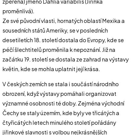
zpeřená) jméno Dahlia variabilis (Jiřinka
proměnlivá).
Ze své původní vlasti, hornatých oblastí Mexika a
sousedních států Ameriky, se v posledních
desetiletích 18. století dostala do Evropy, kde se
péčí šlechtitelů proměnila k nepoznání. Již na
začátku 19. století se dostala ze zahrad na výstavy
květin, kde se mohla uplatnit její krása.
V českých zemích se stala i součástí národního
obrození, když výstavy pomáhali organizovat
významné osobnosti té doby. Zejména východní
Čechy se staly územím, kde byly ve třicátých a
čtyřicátých letech minulého století pořádány
jiřinkové slavnosti s volbou nejkrásnějších