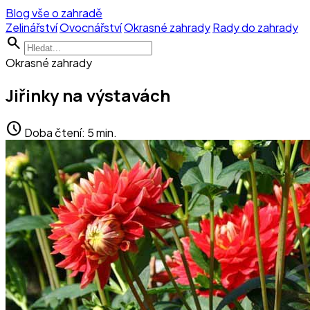
Blog vše o zahradě
Zelinářství
Ovocnářství
Okrasné zahrady
Rady do zahrady
search
Okrasné zahrady
Jiřinky na výstavách
schedule
Doba čtení: 5 min.