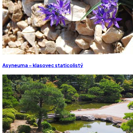
Asyneuma – klasovec staticolistý