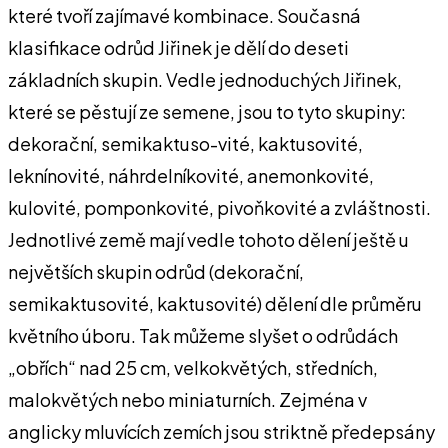
které tvoří zajímavé kombinace. Současná
klasifikace odrůd Jiřinek je dělí do deseti
základních skupin. Vedle jednoduchých Jiřinek,
které se pěstují ze semene, jsou to tyto skupiny:
dekorační, semikaktuso-vité, kaktusovité,
leknínovité, náhrdelníkovité, anemonkovité,
kulovité, pomponkovité, pivoňkovité a zvláštnosti.
Jednotlivé země mají vedle tohoto dělení ještě u
největších skupin odrůd (dekorační,
semikaktusovité, kaktusovité) dělení dle průměru
květního úboru. Tak můžeme slyšet o odrůdách
„obřích“ nad 25 cm, velkokvětých, středních,
malokvětých nebo miniaturních. Zejména v
anglicky mluvících zemích jsou striktně předepsány