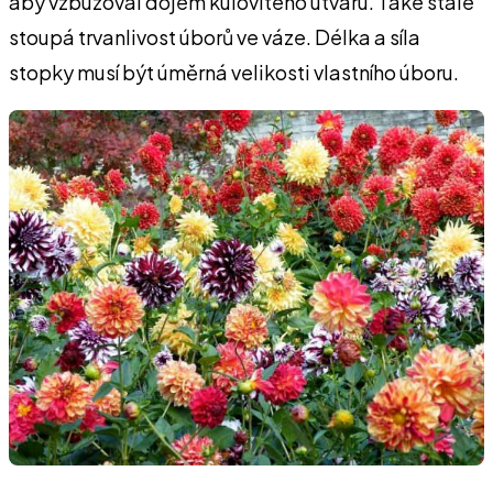
aby vzbuzoval dojem kulovitého útvaru. Také stále
stoupá trvanlivost úborů ve váze. Délka a síla
stopky musí být úměrná velikosti vlastního úboru.