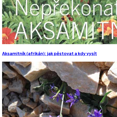
Aksamitník (afrikán): jak pěstovat a kdy vysít