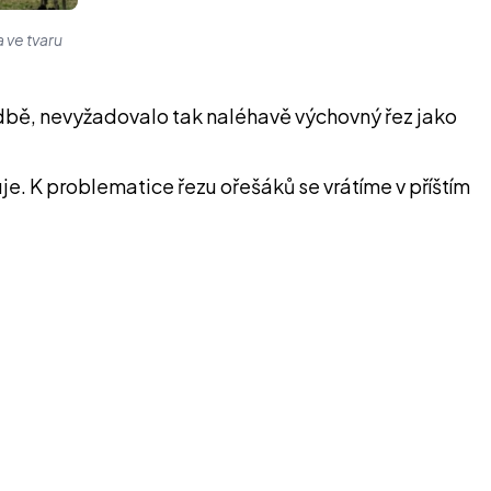
 ve tvaru
adbě, nevyžadovalo tak naléhavě výchovný řez jako
je. K problematice řezu ořešáků se vrátíme v příštím