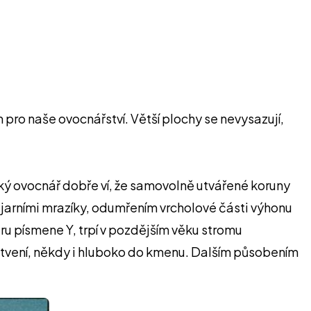
ro naše ovocnářství. Větší plochy se nevysazují,
cký ovocnář dobře ví, že samovolně utvářené koruny
jarními mrazíky, odumřením vrcholové části výhonu
ru písmene Y, trpí v pozdějším věku stromu
větvení, někdy i hluboko do kmenu. Dalším působením