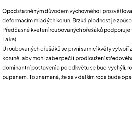
Opodstatněným důvodem výchovného i prosvětlovacího 
deformacím mladých korun. Brzká plodnost je způsobe
Předčasné kvetení roubovaných ořešáků podporuje tak
Lake).
U roubovaných ořešáků se první samicí květy vytvoří 
koruně, aby mohl zabezpečit prodloužení středového 
dominantní postavení a po odkvětu se buď vychýlí, r
pupenem. To znamená, že se v dalším roce bude opako