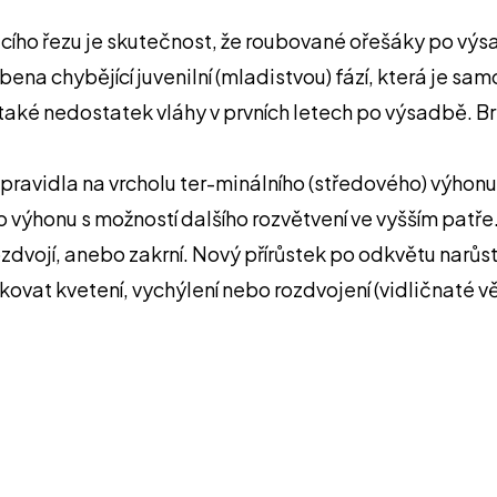
řezu je skutečnost, že roubované ořešáky po výsadbě 
na chybějící juvenilní (mladistvou) fází, která je s
é nedostatek vláhy v prvních letech po výsadbě. Brzk
zpravidla na vrcholu ter-minálního (středového) výhonu
výhonu s možností dalšího rozvětvení ve vyšším patře
ozdvojí, anebo zakrní. Nový přírůstek po odkvětu na
vat kvetení, vychýlení nebo rozdvojení (vidličnaté vě