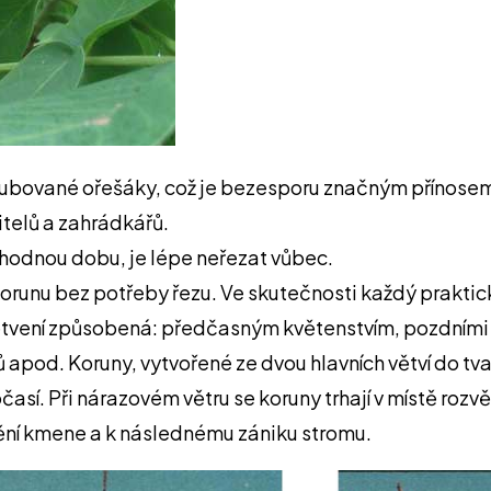
ubované ořešáky, což je bezesporu značným přínosem p
itelů a zahrádkářů.
evhodnou dobu, je lépe neřezat vůbec.
 korunu bez potřeby řezu. Ve skutečnosti každý prakti
větvení způsobená: předčasným květenstvím, pozdními 
apod. Koruny, vytvořené ze dvou hlavních větví do tva
sí. Při nárazovém větru se koruny trhají v místě roz
vění kmene a k následnému zániku stromu.