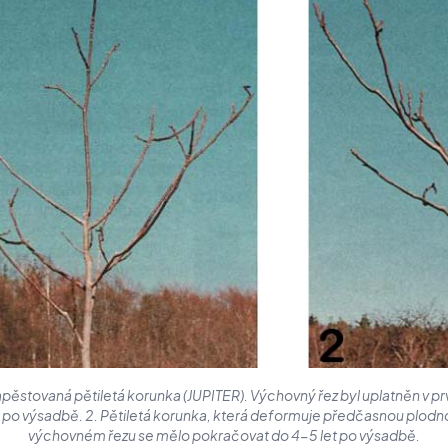
apěstovaná pětiletá korunka (JUPITER). Výchovný řez byl uplatněn v p
 po výsadbě. 2. Pětiletá korunka, která deformuje předčasnou plodno
výchovném řezu se mělo pokračovat do 4-5 let po výsadbě.