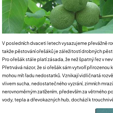
V posledních dvaceti letech vysazujeme převážně ro
takže pěstování ořešáků je záležitostí drobných pěst
Pro ořešák stále platí zásada, že než špatný řez v n
Přetrvává názor, že si ořešák sám vytvoří přirozenou
mohou mít řadu nedostatků. Vznikají vidličnatá roz
vlivem sucha, nedostatečného vyzrání, zimních mrazů 
nerovnoměrným zatížením, především za větrného poča
vody, tepla a dřevokazných hub, dochází k trouchni