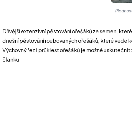
Plodnost
Dřívější extenzivní pěstování ořešáků ze semen, kte
dnešní pěstování roubovaných ořešáků, které vede k
Výchovný řez i průklest ořešáků je možné uskutečnit z
članku