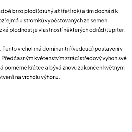
brzo plodí (druhý až třetí rok) a tím dochází k
amozřejmá u stromků vypěstovaných ze semen.
á plodnost je vlastností některých odrůd (Jupiter,
. Tento vrchol má dominantní (vedoucí) postavení v
. Předčasným květenstvím ztrácí středový výhon své
růstá poměrně krátce a bývá znovu zakončen květným
tvení) na vrcholu výhonu.