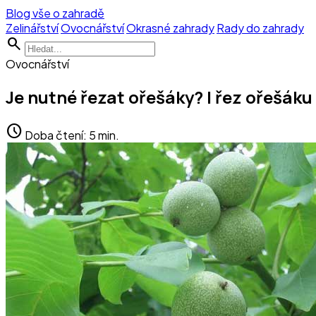
Blog vše o zahradě
Zelinářství
Ovocnářství
Okrasné zahrady
Rady do zahrady
search
Ovocnářství
Je nutné řezat ořešáky? | řez ořešáku
schedule
Doba čtení: 5 min.