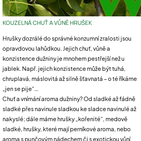
KOUZELNÁ CHUŤ A VŮNĚ HRUŠEK
Hrušky dozrálé do správné konzumní zralosti jsou
opravdovou lahůdkou. Jejich chuť, vůně a
konzistence dužniny je mnohem pestřejší než u
jablek. Např. jejich konzistence může být tuhá,
chruplavá, máslovitá až silně šťavnatá – o té říkáme
„jen se pije“…
Chuť a vnímání aroma dužniny? Od sladké až fádně
sladké přes navinule sladkou ke sladce navinulé až
nakyslé; dále máme hrušky „kořenité“, medově
sladké, hrušky, které mají perníkové aroma, nebo
aroma s punčovým nádechem či s exotickou vůní