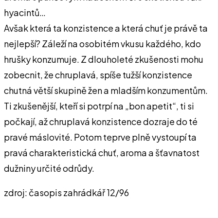
hyacintů…
Avšak která ta konzistence a která chuť je právě ta
nejlepší? Záleží na osobitém vkusu každého, kdo
hrušky konzumuje. Z dlouholeté zkušenosti mohu
zobecnit, že chruplavá, spíše tužší konzistence
chutná větší skupině žen a mladším konzumentům.
Ti zkušenější, kteří si potrpí na „bon apetit“, ti si
počkají, až chruplavá konzistence dozraje do té
pravé máslovité. Potom teprve plně vystoupí ta
pravá charakteristická chuť, aroma a šťavnatost
dužniny určité odrůdy.
zdroj: časopis zahrádkář 12/96