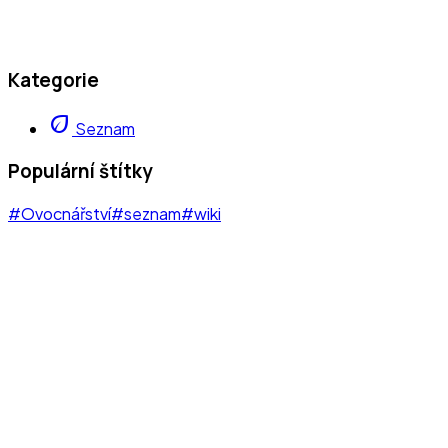
Kategorie
eco
Seznam
Populární štítky
#Ovocnářství
#seznam
#wiki