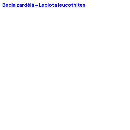
Bedla zardělá – Lepiota leucothites