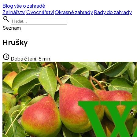
Blog vše o zahradě
Zelinářství
Ovocnářství
Okrasné zahrady
Rady do zahrady
search
Seznam
Hrušky
schedule
Doba čtení: 5 min.