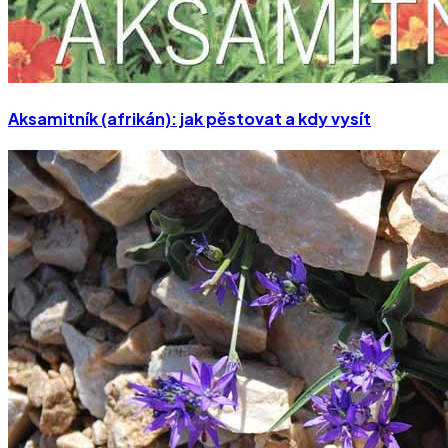
Aksamitník (afrikán): jak pěstovat a kdy vysít