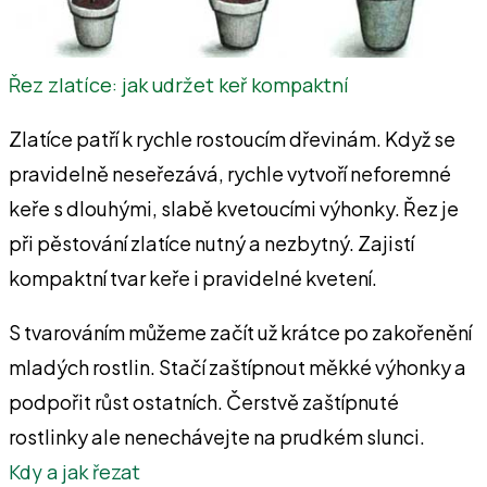
Řez zlatíce: jak udržet keř kompaktní
Zlatíce patří k rychle rostoucím dřevinám. Když se
pravidelně neseřezává, rychle vytvoří neforemné
keře s dlouhými, slabě kvetoucími výhonky. Řez je
při pěstování zlatíce nutný a nezbytný. Zajistí
kompaktní tvar keře i pravidelné kvetení.
S tvarováním můžeme začít už krátce po zakořenění
mladých rostlin. Stačí zaštípnout měkké výhonky a
podpořit růst ostatních. Čerstvě zaštípnuté
rostlinky ale nenechávejte na prudkém slunci.
Kdy a jak řezat