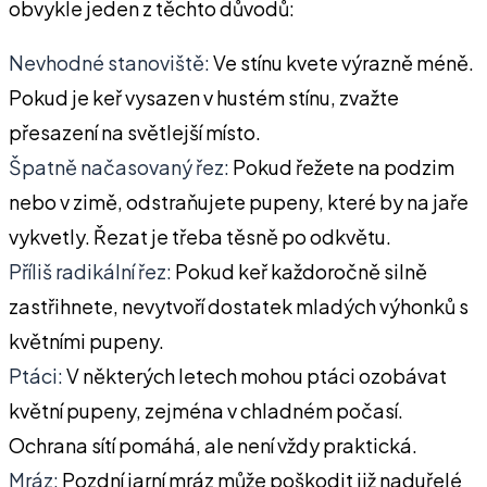
obvykle jeden z těchto důvodů:
Nevhodné stanoviště:
Ve stínu kvete výrazně méně.
Pokud je keř vysazen v hustém stínu, zvažte
přesazení na světlejší místo.
Špatně načasovaný řez:
Pokud řežete na podzim
nebo v zimě, odstraňujete pupeny, které by na jaře
vykvetly. Řezat je třeba těsně po odkvětu.
Příliš radikální řez:
Pokud keř každoročně silně
zastřihnete, nevytvoří dostatek mladých výhonků s
květními pupeny.
Ptáci:
V některých letech mohou ptáci ozobávat
květní pupeny, zejména v chladném počasí.
Ochrana sítí pomáhá, ale není vždy praktická.
Mráz:
Pozdní jarní mráz může poškodit již naduřelé