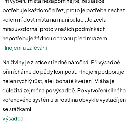
Při výběru místa nezapomínejte, že zlatíce
potřebuje každoroční řez, proto je potřeba nechat
kolem ní dost místa na manipulaci. Je zcela
mrazuvzdorná, proto v našich podmínkách
nepotřebuje žádnou ochranu před mrazem.
Hnojení a zalévání
Na živiny je zlatíce středně náročná. Při výsadbě
přimícháme do půdy kompost. Hnojení podporuje
nejen rychlý růst, ale i bohaté kvetení. Vláha je
důležitá zejména po výsadbě. Po vytvoření silného
kořenového systému si rostlina obvykle vystačí jen
se srážkami.
Výsadba