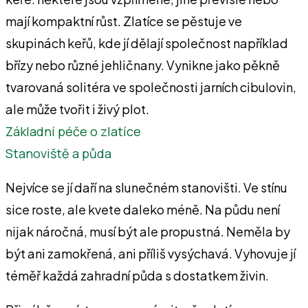
mají kompaktní růst. Zlatíce se pěstuje ve
skupinách keřů, kde jí dělají společnost například
břízy nebo různé jehličnany. Vynikne jako pěkně
tvarovaná solitéra ve společnosti jarních cibulovin,
ale může tvořit i živý plot.
Základní péče o zlatíce
Stanoviště a půda
Nejvíce se jí daří na slunečném stanovišti. Ve stínu
sice roste, ale kvete daleko méně. Na půdu není
nijak náročná, musí být ale propustná. Neměla by
být ani zamokřená, ani příliš vysýchavá. Vyhovuje jí
téměř každá zahradní půda s dostatkem živin.