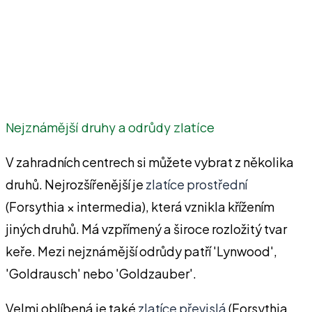
Nejznámější druhy a odrůdy zlatíce
V zahradních centrech si můžete vybrat z několika
druhů. Nejrozšířenější je
zlatíce prostřední
(Forsythia × intermedia), která vznikla křížením
jiných druhů. Má vzpřímený a široce rozložitý tvar
keře. Mezi nejznámější odrůdy patří 'Lynwood',
'Goldrausch' nebo 'Goldzauber'.
Velmi oblíbená je také
zlatíce převislá
(Forsythia