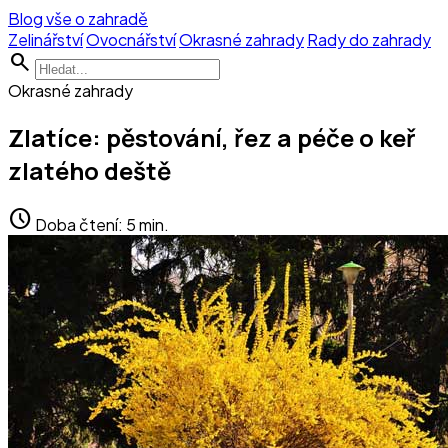
Blog vše o zahradě
Zelinářství
Ovocnářství
Okrasné zahrady
Rady do zahrady
search
Okrasné zahrady
Zlatíce: pěstování, řez a péče o keř
zlatého deště
schedule
Doba čtení: 5 min.