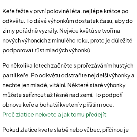
Keře řežte v první polovině léta, nejlépe krátce po
odkvětu. To dává výhonkům dostatek času, aby do
zimy pořádně vyzrály. Nejvíce květů se tvoří na
nových výhoncích z minulého roku, proto je důležité
podporovat růst mladých výhonků.
Po několika letech začněte s prořezáváním hustých
partií keře. Po odkvětu odstraňte nejdelší výhonky a
nechte jen mladé, vitální. Některé staré výhonky
můžete seříznout až těsně nad zemí. To podpoří
obnovu keře a bohatší kvetení v příštím roce.
Proč zlatíce nekvete a jak tomu předejít
Pokud zlatíce kvete slabě nebo vůbec, příčinou je