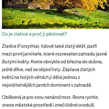
Co je zlatíce a proč ji pěstovat?
Zlatíce (Forsythia), lidově také zlatý déšť, patří
mezi první jarní keře, které rozveselen zahradu jasně
žlutými květy. Kvete obvykle od března do dubna,
ještě dříve, než se objeví listy. Záplava zlatých
květů na holých větvích ji dělá jednou z
nejviditelnějších jarních dominant v zahradě.
Oblíbená je pro svou nenáročnost. Roste rychle,
snese městské prostředí i znečištěné ovzduší,