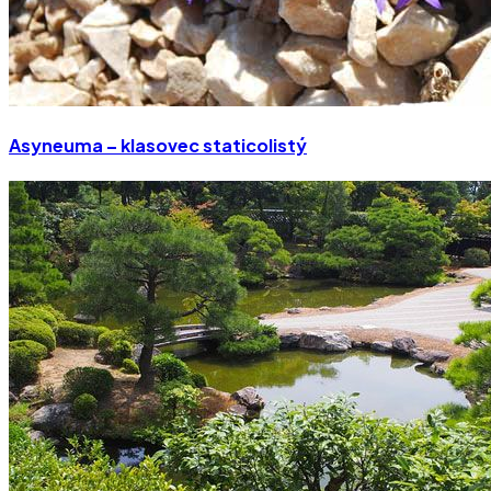
Asyneuma – klasovec staticolistý