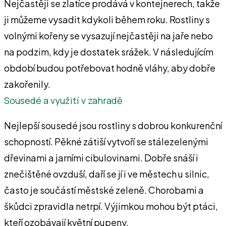
Nejčastěji se zlatíce prodává v kontejnerech, takže
ji můžeme vysadit kdykoli během roku. Rostliny s
volnými kořeny se vysazují nejčastěji na jaře nebo
na podzim, kdy je dostatek srážek. V následujícím
období budou potřebovat hodně vláhy, aby dobře
zakořenily.
Sousedé a využití v zahradě
Nejlepší sousedé jsou rostliny s dobrou konkurenční
schopností. Pěkné zátiší vytvoří se stálezelenými
dřevinami a jarními cibulovinami. Dobře snáší i
znečištěné ovzduší, daří se jí i ve městech u silnic,
často je součástí městské zeleně. Chorobami a
škůdci zpravidla netrpí. Výjimkou mohou být ptáci,
kteří ozobávají květní pupeny.