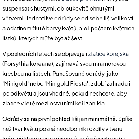
suspensa) s hustými, obloukovitě ohnutými
větvemi. Jednotlivé odrůdy se od sebe liší velikostí
a odstínem žluté barvy květů, ale i počtem květních
lístků, kterých může být až šest.
V posledních letech se objevuje i
zlatíce korejská
(Forsythia koreana), zajímavá svou mramorovou
kresbou na listech. Panašované odrůdy, jako
'Minigold' nebo 'Minigold Fiesta', zdobí zahradu i
po odkvětu a jsou vhodné, pokud nechcete, aby
zlatíce v létě mezi ostatními keři zanikla.
Odrůdy se na první pohled liší jen minimálně. Spíše
než tvar květu pozná neodborník rozdíly v tvaru
keře: některé jsou vzpřímené, jiné převislé nebo