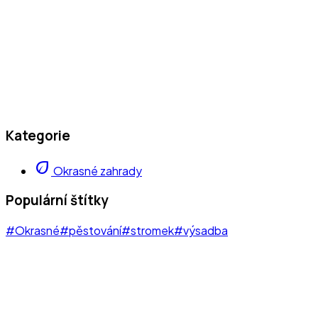
Kategorie
eco
Okrasné zahrady
Populární štítky
#Okrasné
#pěstování
#stromek
#výsadba