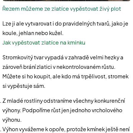
Řezem můžeme ze zlatíce vypěstovat živý plot
Lze ji ale vytvarovat i do pravidelných tvarů, jako je
koule, jehlan nebo kužel.
Jak vypěstovat zlatíce na kmínku
Stromkovitý tvar vypadá v zahradě velmi hezky a
zároveň brání zlatici v nekontrolovaném růstu.
Můžete si ho koupit, ale kdo má trpělivost, stromek
si vypěstuje sám.
Z mladé rostliny odstraníme všechny konkurenční
výhony. Podpoříme růst jen jednoho vrcholového
výhonu.
Výhon vyvážeme k opoře, protože kmínek ještě není