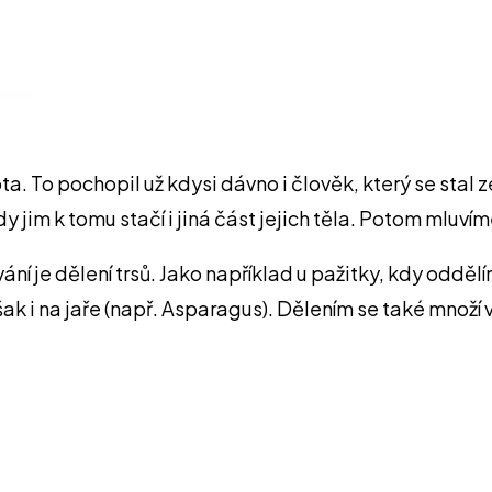
a. To pochopil už kdysi dávno i člověk, který se stal
 jim k tomu stačí i jiná část jejich těla. Potom mluví
je dělení trsů. Jako například u pažitky, kdy oddělí
i na jaře (např. Asparagus). Dělením se také množí 