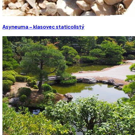
Asyneuma – klasovec staticolistý