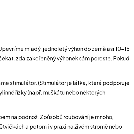
? Upevníme mladý, jednoletý výhon do země asi 10-15
n čekat, zda zakořeněný výhonek sám poroste. Pokud
e stimulátor. (Stimulátor je látka, která podporuje
ylinné řízky (např. muškátu nebo některých
ůsobem na podnož. Způsobů roubování je mnoho,
větvičkách a potom i v praxi na živém stromě nebo