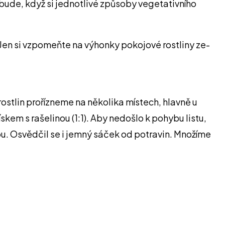
k bude, když si jednotlivé způsoby vegetativního
Jen si vzpomeňte na výhonky pokojové rostliny ze-
rostlin prořízneme na několika místech, hlavně u
skem s rašelinou (1:1). Aby nedošlo k pohybu listu,
u. Osvědčil se i jemný sáček od potravin. Množíme