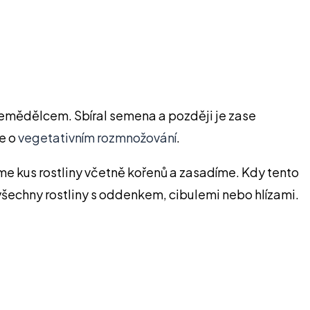
 zemědělcem. Sbíral semena a později je zase
me o
vegetativním rozmnožování
.
me kus rostliny včetně kořenů a zasadíme. Kdy tento
všechny rostliny s oddenkem, cibulemi nebo hlízami.