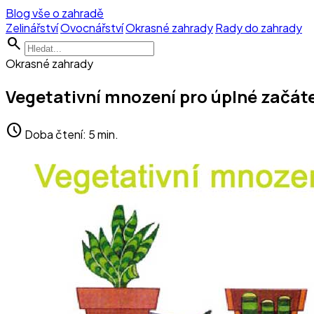
Blog vše o zahradě
Zelinářství
Ovocnářství
Okrasné zahrady
Rady do zahrady
search
Okrasné zahrady
Vegetativní mnození pro úplné začát
schedule
Doba čtení: 5 min.