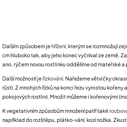
Dalším způsobem je
hřížení
, kterým se rozmnožují ze
cm hluboko tak, aby jeho konec vyčníval ze země. Z
ano, rýčem novou rostlinku oddělíme od mateřské a
Další možností je
řízkování
. Nařežeme větvičky okrasn
růst). Z mnohých řízků na konci řezu vyrostou kořeny
pokojových rostlin). Množit můžeme i kořenovými (mal
K vegetativním způsobům množení patří také
roubov
například do rozštěpu, plátko-vání, kozí nožka. Zkus