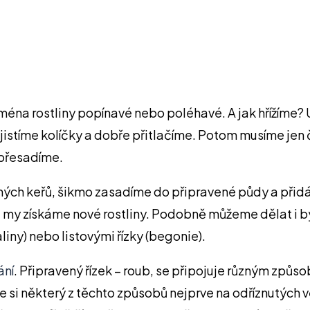
jména rostliny popínavé nebo poléhavé. A jak hřížíme
ajistíme kolíčky a dobře přitlačíme. Potom musíme je
 přesadíme.
ých keřů, šikmo zasadíme do připravené půdy a přidám
 a my získáme nové rostliny. Podobně můžeme dělat i b
iny) nebo listovými řízky (begonie).
ání
. Připravený řízek – roub, se připojuje různým zp
te si některý z těchto způsobů nejprve na odříznutých 