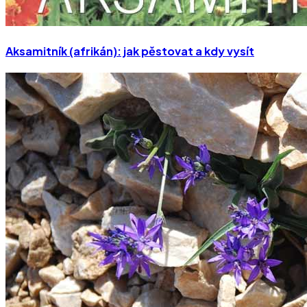
Aksamitník (afrikán): jak pěstovat a kdy vysít