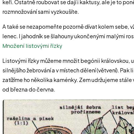
keři. Ostatně roubovat se dají i kaktusy, ale je to p
rozmnožování sami vyzkoušíte.
A také se nezapomeňte pozorně dívat kolem sebe, vžd
lenec. I jahodník se šlahouny ukončenými malými rostl
Množení listovými řízky
Listovými řízky můžeme množit begónii královskou, usa
silnějšího žebrování a v místech dělení (větvení). Pa
zatížíme ho několika kaménky. Zem udržujeme stále 
od března do června.