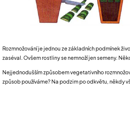
Rozmnožování je jednou ze základních podmínek život
zaséval. Ovšem rostliny se nemnoží jen semeny. Někdy
Nejjednodušším způsobem vegetativního rozmnožování 
způsob používáme? Na podzim po odkvětu, někdy však 