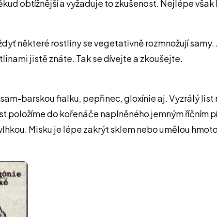
oněkud obtížnější a vyžaduje to zkušenost. Nejlépe vša
yť některé rostliny se vegetativně rozmnožují samy. 
inami jistě znáte. Tak se dívejte a zkoušejte.
m-barskou fialku, pepřinec, gloxínie aj. Vyzrálý list 
k list položíme do kořenáče naplněného jemným říčním pí
vlhkou. Misku je lépe zakrýt sklem nebo umělou hmoto