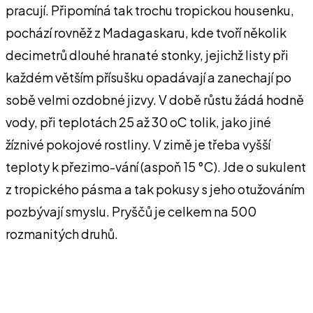
pracují. Připomíná tak trochu tropickou housenku,
pochází rovněž z Madagaskaru, kde tvoří několik
decimetrů dlouhé hranaté stonky, jejichž listy při
každém větším přísušku opadávají a zanechají po
sobě velmi ozdobné jizvy. V době růstu žádá hodně
vody, při teplotách 25 až 30 oC tolik, jako jiné
žíznivé pokojové rostliny. V zimě je třeba vyšší
teploty k přezimo-vání (aspoň 15 °C). Jde o sukulent
z tropického pásma a tak pokusy s jeho otužováním
pozbývají smyslu. Pryščů je celkem na 500
rozmanitých druhů.