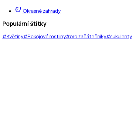
eco
Okrasné zahrady
Populární štítky
#Květiny
#Pokojové rostliny
#pro začátečníky
#sukulenty