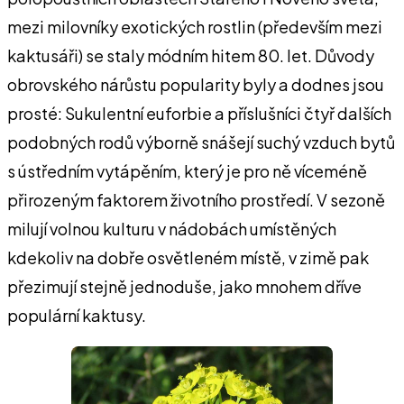
mezi milovníky exotických rostlin (především mezi
kaktusáři) se staly módním hitem 80. let. Důvody
obrovského nárůstu popularity byly a dodnes jsou
prosté: Sukulentní euforbie a příslušníci čtyř dalších
podobných rodů výborně snášejí suchý vzduch bytů
s ústředním vytápěním, který je pro ně víceméně
přirozeným faktorem životního prostředí. V sezoně
milují volnou kulturu v nádobách umístěných
kdekoliv na dobře osvětleném místě, v zimě pak
přezimují stejně jednoduše, jako mnohem dříve
populární kaktusy.