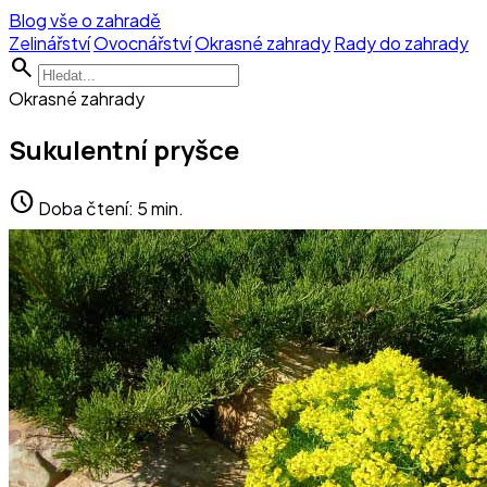
Blog vše o zahradě
Zelinářství
Ovocnářství
Okrasné zahrady
Rady do zahrady
search
Okrasné zahrady
Sukulentní pryšce
schedule
Doba čtení: 5 min.