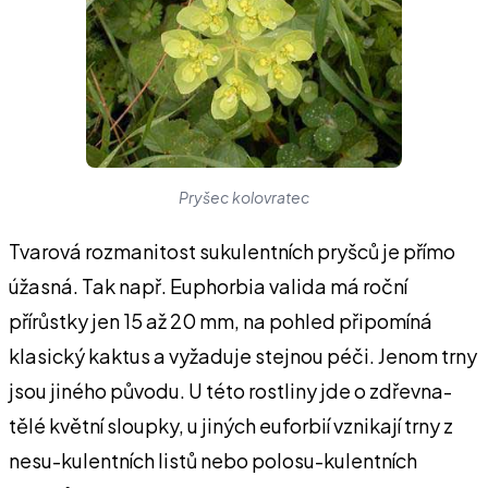
Pryšec kolovratec
Tvarová rozmanitost sukulentních pryšců je přímo
úžasná. Tak např. Euphorbia valida má roční
přírůstky jen 15 až 20 mm, na pohled připomíná
klasický kaktus a vyžaduje stejnou péči. Jenom trny
jsou jiného původu. U této rostliny jde o zdřevna-
tělé květní sloupky, u jiných euforbií vznikají trny z
nesu-kulentních listů nebo polosu-kulentních