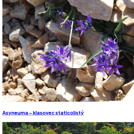
Asyneuma – klasovec staticolistý