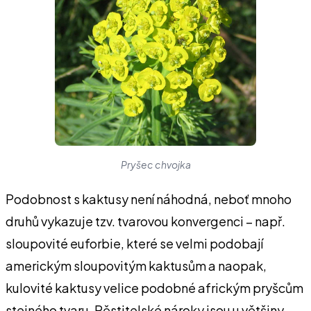
Pryšec chvojka
Podobnost s kaktusy není náhodná, neboť mnoho
druhů vykazuje tzv. tvarovou konvergenci – např.
sloupovité euforbie, které se velmi podobají
americkým sloupovitým kaktusům a naopak,
kulovité kaktusy velice podobné africkým pryšcům
stejného tvaru. Pěstitelské nároky jsou u většiny