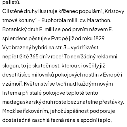
palistů.
Olistěné druhy ilustruje kříženec populární „Kristovy
trnové koruny“ – Euphorbia milii, cv. Marathon.
Botanický druh E. mílii se pod prvním názvem E.
splendens pěstuje v Evropě již od roku 1829.
Vyobrazený hybrid na str. 3 – vydrží kvést
nepřetržitě 365 dní v roce! To není žádný reklamní
slogan, to je skutečnost, kterou si ověřily již
desetitisíce milovníků pokojových rostlin v Evropě i
v zámoří. Květenství se tvoří nad každým novým
listem a při stálé pokojové teplotě tento
madagaskarský druh roste bez znatelné přestávky.
Množí se řízkováním, jehož úspěšnost podporuje
dostatečně zaschlá řezná rána a spodní teplo,