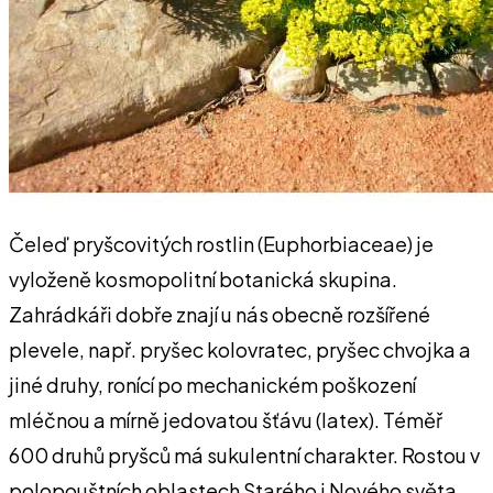
Čeleď pryšcovitých rostlin (Euphorbiaceae) je
vyloženě kosmopolitní botanická skupina.
Zahrádkáři dobře znají u nás obecně rozšířené
plevele, např. pryšec kolovratec, pryšec chvojka a
jiné druhy, ronící po mechanickém poškození
mléčnou a mírně jedovatou šťávu (latex). Téměř
600 druhů pryšců má sukulentní charakter. Rostou v
polopouštních oblastech Starého i Nového světa,