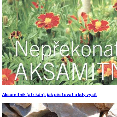
Aksamitník (afrikán): jak pěstovat a kdy vysít