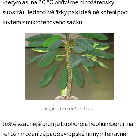
kterým asi na 20 °C ohříváme množárenský
substrát. Jednotlivé řízky pak ideálně koření pod
krytem z mikrotenového sáčku.
Euphorbia neohumbertii
Ještě vzácnější druh je Euphorbia neohumbertii, na
jehož množení západoevropské firmy intenzívně