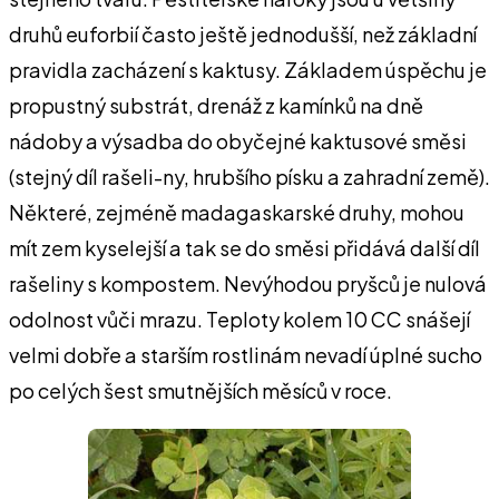
druhů euforbií často ještě jednodušší, než základní
pravidla zacházení s kaktusy. Základem úspěchu je
propustný substrát, drenáž z kamínků na dně
nádoby a výsadba do obyčejné kaktusové směsi
(stejný díl rašeli-ny, hrubšího písku a zahradní země).
Některé, zejméně madagaskarské druhy, mohou
mít zem kyselejší a tak se do směsi přidává další díl
rašeliny s kompostem. Nevýhodou pryšců je nulová
odolnost vůči mrazu. Teploty kolem 10 CC snášejí
velmi dobře a starším rostlinám nevadí úplné sucho
po celých šest smutnějších měsíců v roce.