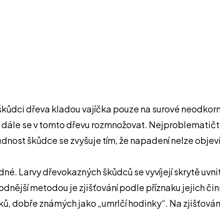
hmyzí škůdci dřeva kladou vajíčka pouze na surové neo
ni dále se v tomto dřevu rozmnožovat. Nejproblematičtě
st škůdce se zvyšuje tím, že napadení nelze objevit d
né. Larvy dřevokazných škůdců se vyvíjejí skrytě uvnitř
ější metodou je zjišťování podle příznaku jejich činnos
vuků, dobře známých jako „umrlčí hodinky“. Na zjišťov