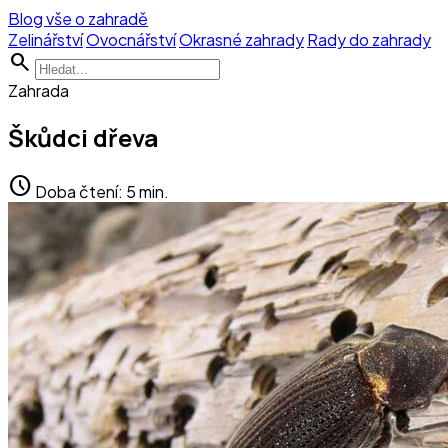
Blog vše o zahradě
Zelinářství
Ovocnářství
Okrasné zahrady
Rady do zahrady
search
Zahrada
Škůdci dřeva
schedule
Doba čtení: 5 min.