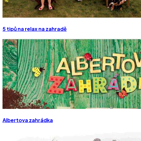
5 tipů na relax na zahradě
Albertova zahrádka