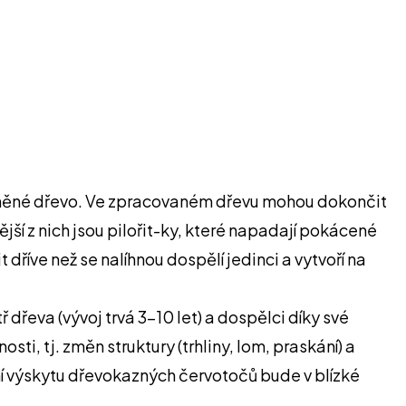
dkorněné dřevo. Ve zpracovaném dřevu mohou dokončit
jší z nich jsou pilořit-ky, které napadají pokácené
říve než se nalíhnou dospělí jedinci a vytvoří na
 dřeva (vývoj trvá 3-10 let) a dospělci díky své
ti, tj. změn struktury (trhliny, lom, praskání) a
ání výskytu dřevokazných červotočů bude v blízké