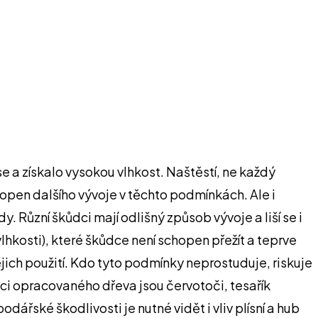
se a získalo vysokou vlhkost. Naštěstí, ne každý
open dalšího vývoje v těchto podmínkách. Ale i
 Různí škůdci mají odlišný způsob vývoje a liší se i
lhkosti), které škůdce není schopen přežít a teprve
ich použití. Kdo tyto podmínky neprostuduje, riskuje
ci opracovaného dřeva jsou červotoči, tesařík
řské škodlivosti je nutné vidět i vliv plísní a hub