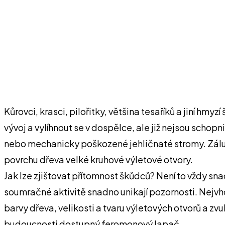
Kůrovci, krasci, pilořitky, většina tesaříků a jiní 
vývoj a vylíhnout se v dospělce, ale již nejsou schop
nebo mechanicky poškozené jehličnaté stromy. Záludno
povrchu dřeva velké kruhové výletové otvory.
Jak lze zjištovat přítomnost škůdců? Není to vždy snad
soumračné aktivitě snadno unikají pozornosti. Nejvhodn
barvy dřeva, velikosti a tvaru výletových otvorů a z
budoucnosti dostupný feromonový lapač.