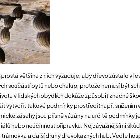
aprostá většina z nich vyžaduje, aby dřevo zůstalo v le
ch součástí bytů nebo chalup, protože nemusí být sch
votu v lidských obydlích dokáže způsobit značné škody.
it vytvořit takové podmínky prostředí (např. snížením v
ické zásahy jsou přísně vázány na určitě podmínky jej
iálů nebo neúčinnost přípravku. Nejzávažnějšími škůd
trámovka a další druhy dřevokazných hub. Vedle hospodá