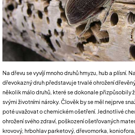
Na dřevu se vyvíjí mnoho druhů hmyzu, hub a plísní. N
dřevokazný druh představuje trvalé ohrožení dřevěný
několik málo druhů, které se dokonale přizpůsobily ži
svými životními nároky. Člověk by se měl nejprve snaž
poté uvažovat o chemickém ošetření. Jednotlivé chem
ohrožení svého zdraví, poškození ošetřovaných mater
krovový, hrbohlav parketový, dřevomorka, koniofora, 