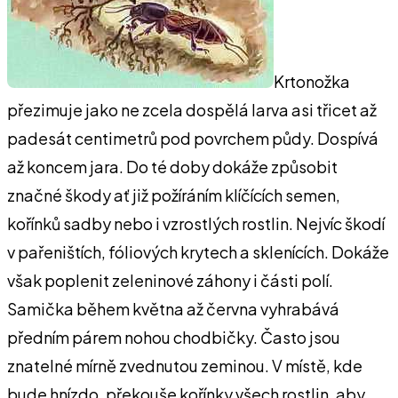
Krtonožka
přezimuje jako ne zcela dospělá larva asi třicet až
padesát centimetrů pod povrchem půdy. Dospívá
až koncem jara. Do té doby dokáže způsobit
značné škody ať již požíráním klíčících semen,
kořínků sadby nebo i vzrostlých rostlin. Nejvíc škodí
v pařeništích, fóliových krytech a sklenících. Dokáže
však poplenit zeleninové záhony i části polí.
Samička během května až června vyhrabává
předním párem nohou chodbičky. Často jsou
znatelné mírně zvednutou zeminou. V místě, kde
bude hnízdo, překouše kořínky všech rostlin, aby