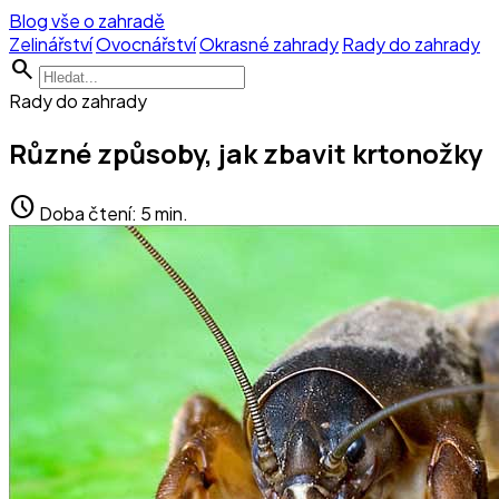
Blog vše o zahradě
Zelinářství
Ovocnářství
Okrasné zahrady
Rady do zahrady
search
Rady do zahrady
Různé způsoby, jak zbavit krtonožky
schedule
Doba čtení: 5 min.