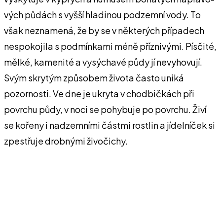
vých půdách s vyšší hladinou podzemní vody. To
však neznamená, že by se v některých případech
nespokojila s podmínkami méně příznivými. Písčité,
mělké, kamenité a vysýchavé půdy jí nevyhovují.
Svým skrytým způsobem života často uniká
pozornosti. Ve dne je ukryta v chodbičkách při
povrchu půdy, v noci se pohybuje po povrchu. Živí
se kořeny i nadzemními částmi rostlin a jídelníček si
zpestřuje drobnými živočichy.