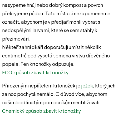
nasypeme hnůj nebo dobrý kompost a povrch
překryjeme půdou. Tato místa si nezapomeneme
označit, abychom je v předjaří mohli vybrat s
nedospělými larvami, které se sem stáhly k
přezimování.
Někteří zahrádkáři doporučují umístit několik
centimetrů pod vysetá semena vrstvu dřevěného
popela. Ten krtonožky odpuzuje.
ECO způsob zbavit krtonožky
Přirozeným nepřítelem krtonožek je
ježek
, který jich
za noc pochytá nemálo. O důvod více, abychom
našim bodlinatým pomocníkům neubližovali.
Chemický
způsob zbavit krtonožky