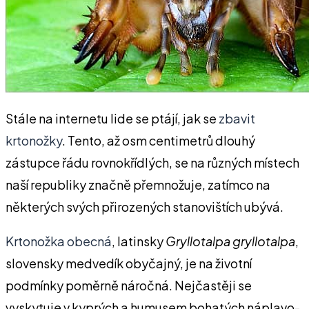
Stále na internetu lide se ptájí, jak se
zbavit
krtonožky
. Tento, až osm centimetrů dlouhý
zástupce řádu rovnokřídlých, se na různých místech
naší republiky značně přemnožuje, zatímco na
některých svých přirozených stanovištích ubývá.
Krtonožka obecná
, latinsky
Gryllotalpa gryllotalpa
,
slovensky medvedík obyčajný, je na životní
podmínky poměrně náročná. Nejčastěji se
vyskytuje v kyprých a humusem bohatých náplavo-