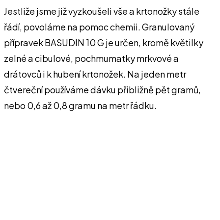
Jestliže jsme již vyzkoušeli vše a krtonožky stále
řádí, povoláme na pomoc chemii. Granulovaný
přípravek BASUDIN 10 G je určen, kromě květilky
zelné a cibulové, pochmumatky mrkvové a
drátovců i k hubení krtonožek. Na jeden metr
čtvereční používáme dávku přibližně pět gramů,
nebo 0,6 až 0,8 gramu na metr řádku.