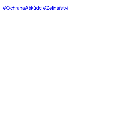
#Ochrana
#škůdci
#Zelinářství