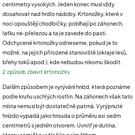
centimetry vysokých. Jeden konec musí vždy
dosahovat nad hrdlo nádoby. Krtonožky, které v
noci opouštějí chodbičky, pobíhají po záhonech,
laťku ne-přelezou a ta je zavede do pasti.
Odchycené krtonožky odneseme, pokud je to
možné, na jejich přirozené stanoviště (okraje lesů,
břehy toků apod.), kde nebudou nikomu škodit.
2 způsob zbavit krtonožky
Dalším způsobem je vyrývání hnízd, která poznáme
podle kruhu uschlých rostlin. Na záhonech však tato
místa nemusí být dostatečně patrná. Vyrýpnuté
hnízdo vypadá jako hrouda o průměru asi sedm
centimetrů s jedním otvorem. Uvnitř je dutina,
kterou samička vytlačila svým štítem.