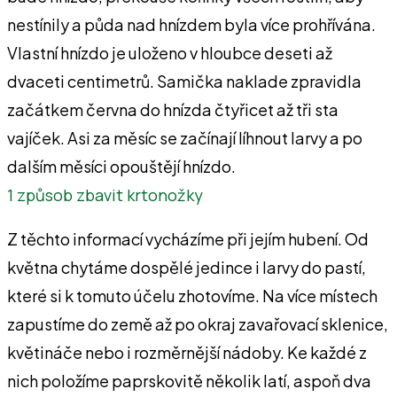
nestínily a půda nad hnízdem byla více prohřívána.
Vlastní hnízdo je uloženo v hloubce deseti až
dvaceti centimetrů. Samička naklade zpravidla
začátkem června do hnízda čtyřicet až tři sta
vajíček. Asi za měsíc se začínají líhnout larvy a po
dalším měsíci opouštějí hnízdo.
1 způsob zbavit krtonožky
Z těchto informací vycházíme při jejím hubení. Od
května chytáme dospělé jedince i larvy do pastí,
které si k tomuto účelu zhotovíme. Na více místech
zapustíme do země až po okraj zavařovací sklenice,
květináče nebo i rozměrnější nádoby. Ke každé z
nich položíme paprskovitě několik latí, aspoň dva