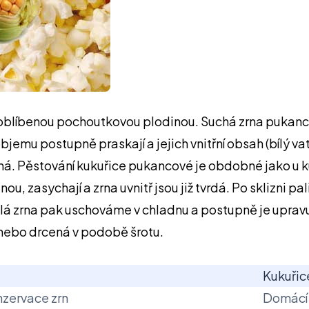
oblíbenou pochoutkovou plodinou. Suchá zrna pukancov
objemu postupně praskají a jejich vnitřní obsah (bílý
ná. Pěstování kukuřice pukancové je obdobné jako u 
nou, zasychají a zrna uvnitř jsou již tvrdá. Po sklizni
hlá zrna pak uschováme v chladnu a postupně je upr
nebo drcená v podobě šrotu.
Kukuřic
nzervace zrn
Domácí