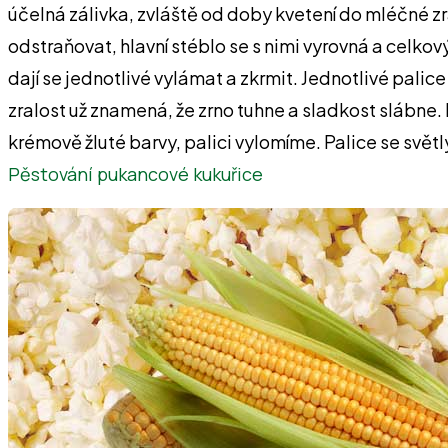
účelná zálivka, zvláště od doby kvetení do mléčné zr
odstraňovat, hlavní stéblo se s nimi vyrovná a celkový
dají se jednotlivé vylámat a zkrmit. Jednotlivé palic
zralost už znamená, že zrno tuhne a sladkost slábne.
krémově žluté barvy, palici vylomíme. Palice se svět
Pěstování pukancové kukuřice