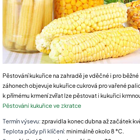
Pěstování kukuřice na zahradě je vděčné i pro běžné
záhonech objevuje kukuřice cukrová pro vařené palic
k přímému krmení zvířat lze pěstovat i kukuřici krmno
Pěstování kukuřice ve zkratce
Termín výsevu:
zpravidla konec dubna až začátek kvě
Teplota půdy při klíčení:
minimálně okolo 8 °C.