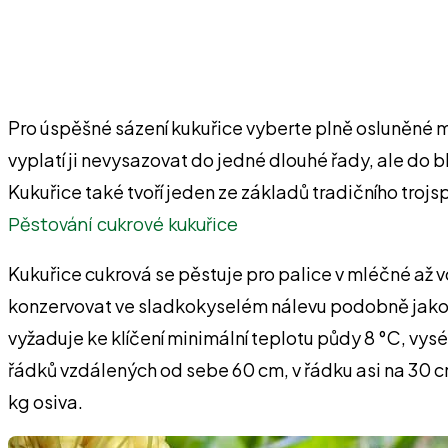
Pro úspěšné sázení kukuřice vyberte plně osluněné 
vyplatí ji nevysazovat do jedné dlouhé řady, ale do 
Kukuřice také tvoří jeden ze základů tradičního trojspo
Pěstování cukrové kukuřice
Kukuřice cukrová se pěstuje pro palice v mléčné až v
konzervovat ve sladkokyselém nálevu podobně jako ze
vyžaduje ke klíčení minimální teplotu půdy 8 °C, v
řádků vzdálených od sebe 60 cm, v řádku asi na 30 c
kg osiva.