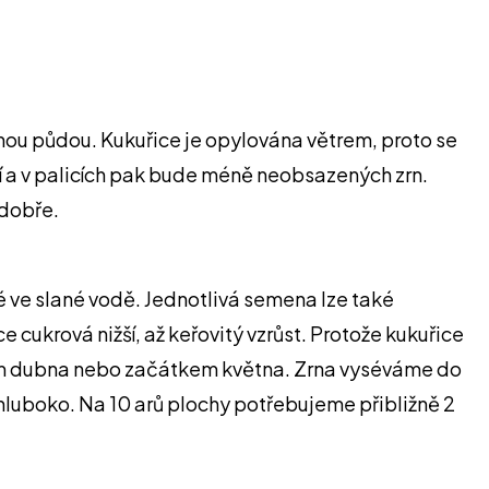
nou půdou. Kukuřice je opylována větrem, proto se
ní a v palicích pak bude méně neobsazených zrn.
 dobře.
é ve slané vodě. Jednotlivá semena lze také
cukrová nižší, až keřovitý vzrůst. Protože kukuřice
ncem dubna nebo začátkem května. Zrna vyséváme do
 hluboko. Na 10 arů plochy potřebujeme přibližně 2