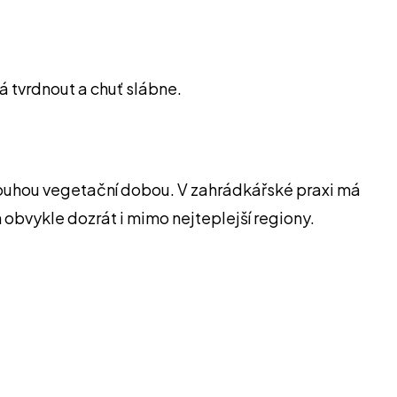
ná tvrdnout a chuť slábne.
 dlouhou vegetační dobou. V zahrádkářské praxi má
obvykle dozrát i mimo nejteplejší regiony.