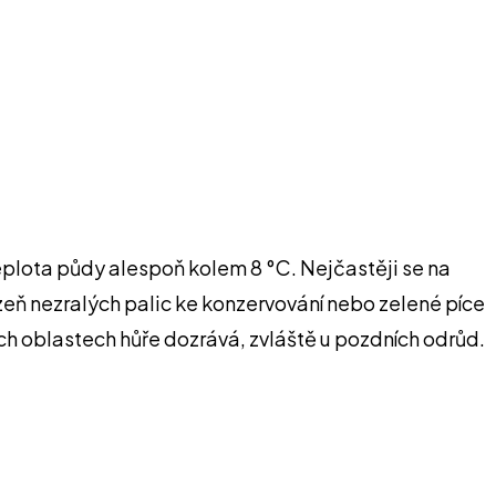
teplota půdy alespoň kolem 8 °C. Nejčastěji se na
eň nezralých palic ke konzervování nebo zelené píce
ích oblastech hůře dozrává, zvláště u pozdních odrůd.