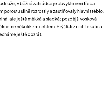
í odnože; v běžné zahrádce je obvykle není třeba
 porostu silně rozrostly a zastiňovaly hlavní stéblo,
y plná, ale ještě měkká a sladká; pozdější vosková
kneme několik zrn nehtem. Prýští-li z nich tekutina
 necháme ještě dozrát.