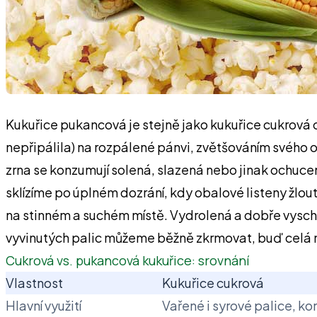
Kukuřice pukancová je stejně jako kukuřice cukrová 
nepřipálila) na rozpálené pánvi, zvětšováním svého 
zrna se konzumují solená, slazená nebo jinak ochuce
sklízíme po úplném dozrání, kdy obalové listeny žlout
na stinném a suchém místě. Vydrolená a dobře vysc
vyvinutých palic můžeme běžně zkrmovat, buď celá 
Cukrová vs. pukancová kukuřice: srovnání
Vlastnost
Kukuřice cukrová
Hlavní využití
Vařené i syrové palice, ko