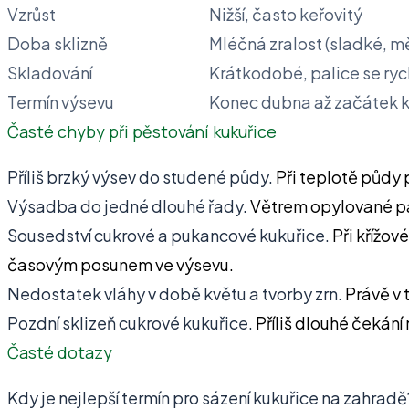
Vzrůst
Nižší, často keřovitý
Doba sklizně
Mléčná zralost (sladké, m
Skladování
Krátkodobé, palice se ryc
Termín výsevu
Konec dubna až začátek 
Časté chyby při pěstování kukuřice
Příliš brzký výsev do studené půdy.
Při teplotě půdy p
Výsadba do jedné dlouhé řady.
Větrem opylované pal
Sousedství cukrové a pukancové kukuřice.
Při křížov
časovým posunem ve výsevu.
Nedostatek vláhy v době květu a tvorby zrn.
Právě v t
Pozdní sklizeň cukrové kukuřice.
Příliš dlouhé čekání
Časté dotazy
Kdy je nejlepší termín pro sázení kukuřice na zahradě