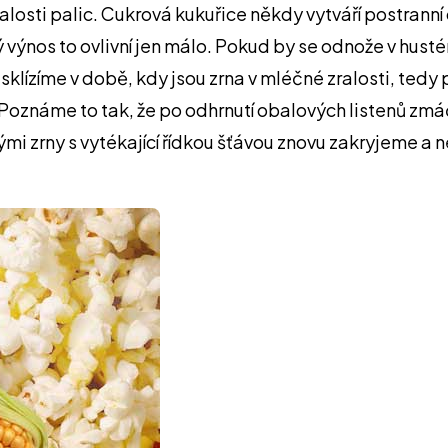
alosti palic. Cukrová kukuřice někdy vytváří postrann
 výnos to ovlivní jen málo. Pokud by se odnože v hustém
e sklízíme v době, kdy jsou zrna v mléčné zralosti, ted
 Poznáme to tak, že po odhrnutí obalových listenů zmáč
lými zrny s vytékající řídkou šťávou znovu zakryjeme a