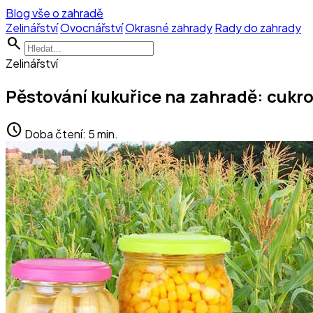
Blog vše o zahradě
Zelinářství
Ovocnářství
Okrasné zahrady
Rady do zahrady
search
Zelinářství
Pěstování kukuřice na zahradě: cukr
schedule
Doba čtení: 5 min.