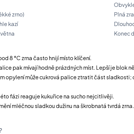
Obvykle 
ěkké zrno)
Plná zra
hle kazí
Dlouhod
května
Konec d
od 8 °C zrna často hnijí místo klíčení.
ice pak mívají hodně prázdných míst. Lepší je blok ně
ém opylení může cukrová palice ztratit část sladkosti
éto fázi reaguje kukuřice na sucho nejcitlivěji.
 mění mléčnou sladkou dužinu na škrobnatá tvrdá zrna.
?