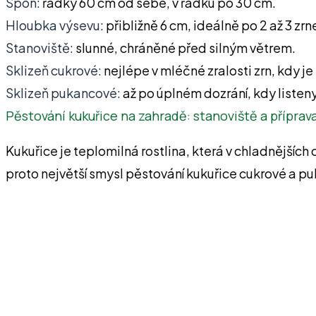
Spon:
řádky 60 cm od sebe, v řádku po 30 cm.
Hloubka výsevu:
přibližně 6 cm, ideálně po 2 až 3 zr
Stanoviště:
slunné, chráněné před silným větrem.
Sklizeň cukrové:
nejlépe v mléčné zralosti zrn, kdy je
Sklizeň pukancové:
až po úplném dozrání, kdy listeny
Pěstování kukuřice na zahradě: stanoviště a příprav
Kukuřice je teplomilná rostlina, která v chladnější
proto největší smysl pěstování kukuřice cukrové a pu