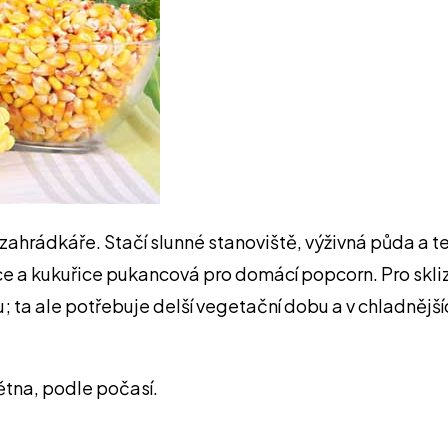
 zahrádkáře. Stačí slunné stanoviště, výživná půda a 
e a kukuřice pukancová pro domácí popcorn. Pro skliz
u; ta ale potřebuje delší vegetační dobu a v chladnějš
tna, podle počasí.