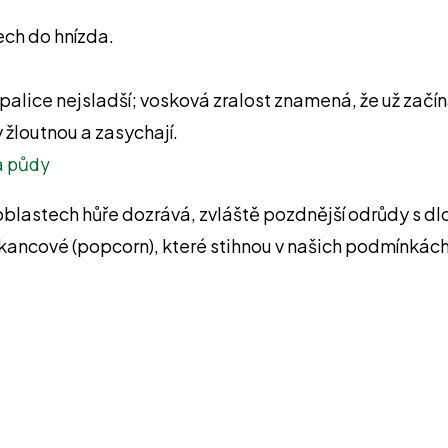
nech do hnízda.
 palice nejsladší; vosková zralost znamená, že už začí
 žloutnou a zasychají.
a půdy
ch oblastech hůře dozrává, zvláště pozdnější odrůdy s
kancové (popcorn), které stihnou v našich podmínkách 