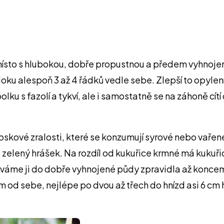
místo s hlubokou, dobře propustnou a předem vyhnoje
bloku alespoň 3 až 4 řádků vedle sebe. Zlepší to opyle
lku s fazolí a tykví, ale i samostatně se na záhoně cítí
oskové zralosti, které se konzumují syrové nebo vařen
lený hrášek. Na rozdíl od kukuřice krmné má kukuřice 
yséváme ji do dobře vyhnojené půdy zpravidla až ko
m od sebe, nejlépe po dvou až třech do hnízd asi 6 cm