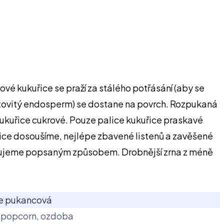
é kukuřice se praží za stálého potřásání (aby se
 vatovitý endosperm) se dostane na povrch. Rozpukaná
kukuřice cukrové. Pouze palice kukuřice praskavé
 palice dosoušíme, nejlépe zbavené listenů a zavěšené
avujeme popsaným způsobem. Drobnější zrna z méně
e pukancová
 popcorn, ozdoba