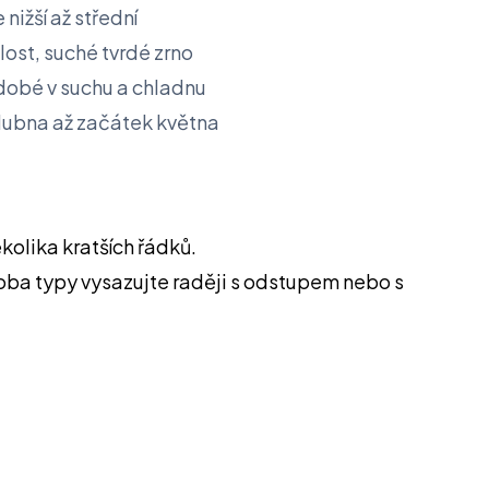
nižší až střední
lost, suché tvrdé zrno
obé v suchu a chladnu
ubna až začátek května
kolika kratších řádků.
; oba typy vysazujte raději s odstupem nebo s