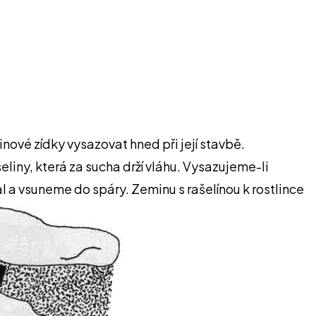
ové zídky vysazovat hned při její stavbě.
liny, která za sucha drží vláhu. Vysazujeme-li
 a vsuneme do spáry. Zeminu s rašelínou k rostlince