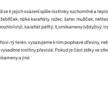
dí se k jejich osázení spíše rostlinky suchomilné a t
žebříček, nízké karafiáty, rožec, šater, mužíček, netřes
uhlolistý), karafiát péřítý, lLomikameny (vždyživý, trsna
ovi-tý terén, vysazujeme k nim popínavé dřeviny, nebo 
sadíme rostliny převislé. Pokud je část zídky ve stínu,
mikameny a jiné.