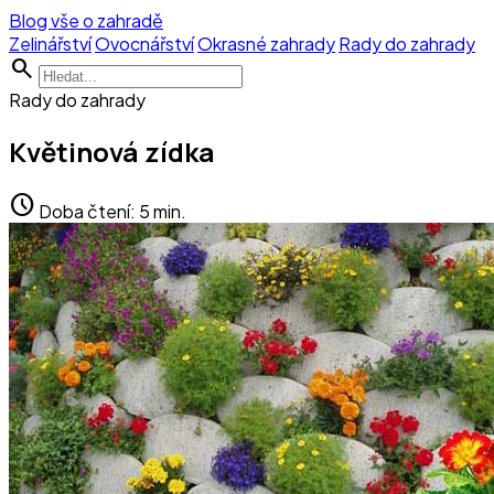
Blog vše o zahradě
Zelinářství
Ovocnářství
Okrasné zahrady
Rady do zahrady
search
Rady do zahrady
Květinová zídka
schedule
Doba čtení: 5 min.