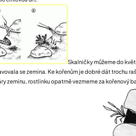
Skalničky můžeme do květin
ovala se zemina. Ke kořenům je dobré dát trochu raše
ry zeminu, rostlinku opatrně vezmeme za kořenový bal