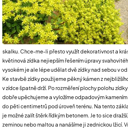
skalku. Chce-me-li přesto využít dekorativnost a krá
květinová zídka nejiepším řešením úpravy svahovitého
vysokém je ale lépe udělat dvě zídky nad sebou v od
Ke stavbě zídky použijeme pěkný kámen z nejbližšího
v zídce špatně drží. Po rozměření plochy polohu zíd
dobře upěchujeme a vyložíme odpadovým kamením
do pěti centimetrů pod úroveň terénu. Na tento zákl
je možné zalít štěrk řídkým betonem. Je to sice draž
zeminou nebo maltou a nanášíme ji zednickou lžicí. 