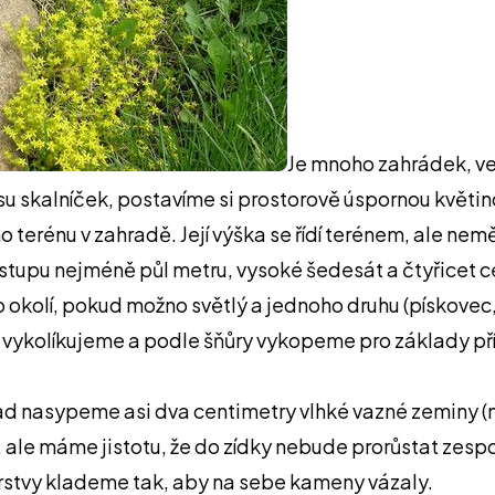
Je mnoho zahrádek, ve
su skalníček, postavíme si prostorově úspornou květin
 terénu v zahradě. Její výška se řídí terénem, ale ne
stupu nejméně půl metru, vysoké šedesát a čtyřicet c
 okolí, pokud možno světlý a jednoho druhu (pískove
ky vykolíkujeme a podle šňůry vykopeme pro základy p
ad nasypeme asi dva centimetry vlhké vazné zeminy (ne
ší, ale máme jistotu, že do zídky nebude prorůstat ze
Vrstvy klademe tak, aby na sebe kameny vázaly.