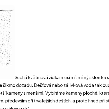
Suchá květinová zídka musí mít mírný sklon ke 
e šikmo dozadu. Dešťová nebo zálivková voda tak bud
tší kameny s menšími. Vybíráme kameny ploché, které
, především při trvalejších deštích, a proto hned při s
o cihlovou drť.