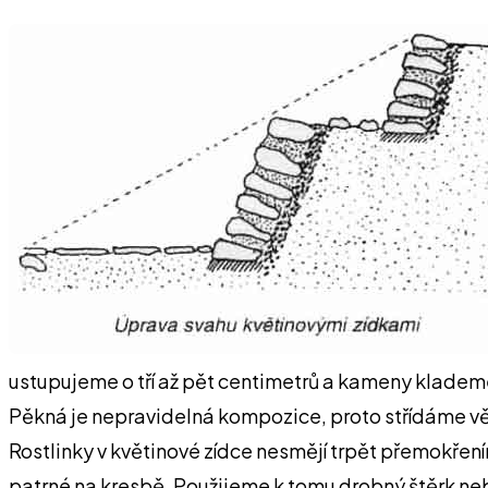
ustupujeme o tří až pět centimetrů a kameny kladem
Pěkná je nepravidelná kompozice, proto střídáme vě
Rostlinky v květinové zídce nesmějí trpět přemokřením
patrné na kresbě. Použijeme k tomu drobný štěrk neb