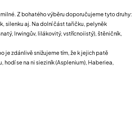
eplomilné. Z bohatého výběru doporučujeme tyto druhy:
k, silenku aj. Na dolní část tařičku, pelyněk
tý, Irwingův, lilákovitý, vstřícnoiistý), štěničník,
je zdánlivě snižujeme tím, že k jejich patě
 hodí se na ni sieziník (Asplenium), Haberiea,