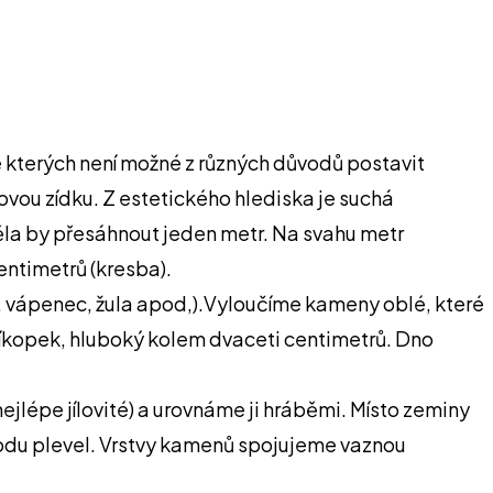
 kterých není možné z různých důvodů postavit
ovou zídku. Z estetického hlediska je suchá
měla by přesáhnout jeden metr. Na svahu metr
entimetrů (kresba).
c, vápenec, žula apod,).Vyloučíme kameny oblé, které
říkopek, hluboký kolem dvaceti centimetrů. Dno
jlépe jílovité) a urovnáme ji hráběmi. Místo zeminy
spodu plevel. Vrstvy kamenů spojujeme vaznou