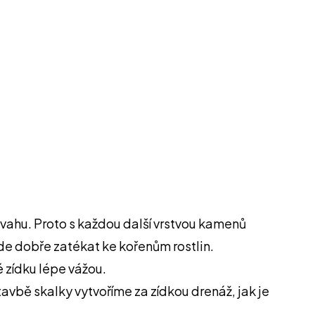
svahu. Proto s každou další vrstvou kamenů
e dobře zatékat ke kořenům rostlin.
 zídku lépe vážou.
tavbě skalky vytvoříme za zídkou drenáž, jak je