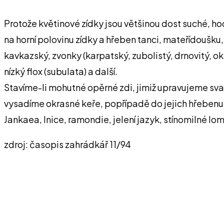
Protože květinové zídky jsou většinou dost suché, ho
na horní polovinu zídky a hřeben tanci, mateřídoušku, 
kavkazský, zvonky (karpatský, zubolistý, drnovitý, okro
nízký flox (subulata) a další.
Stavíme-li mohutné opěrné zdi, jimiž upravujeme svah
vysadíme okrasné keře, popřípadě do jejich hřebenu vy
Jankaea, lnice, ramondie, jelení jazyk, stínomilné lo
zdroj: časopis zahrádkář 11/94