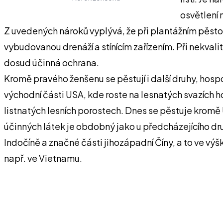
osvětlení 
Z uvedených nároků vyplývá, že při plantážním pěstov
vybudovanou drenáží a stínícím zařízením. Při nekval
dosud účinná ochrana.
Kromě pravého ženšenu se pěstují i další druhy, hos
východní části USA, kde roste na lesnatých svazích h
listnatých lesních porostech. Dnes se pěstuje kromě U
účinných látek je obdobný jako u předcházejícího druh
Indočíně a značné části jihozápadní Číny, a to ve vý
např. ve Vietnamu.