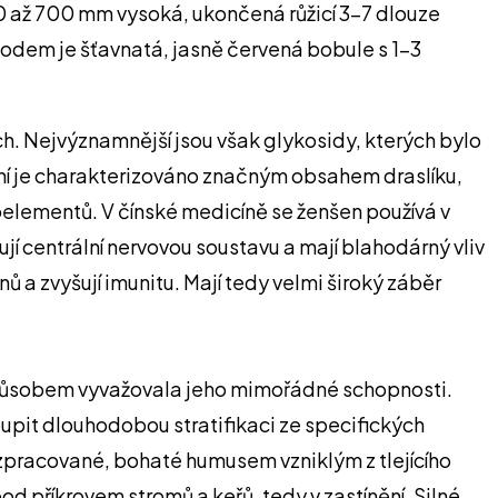
00 až 700 mm vysoká, ukončená růžicí 3-7 dlouze
Plodem je šťavnatá, jasně červená bobule s 1-3
h. Nejvýznamnější jsou však glykosidy, kterých bylo
žení je charakterizováno značným obsahem draslíku,
roelementů. V čínské medicíně se ženšen používá v
jí centrální nervovou soustavu a mají blahodárný vliv
 a zvyšují imunitu. Mají tedy velmi široký záběr
 způsobem vyvažovala jeho mimořádné schopnosti.
upit dlouhodobou stratifikaci ze specifických
pracované, bohaté humusem vzniklým z tlejícího
od příkrovem stromů a keřů, tedy v zastínění. Silné