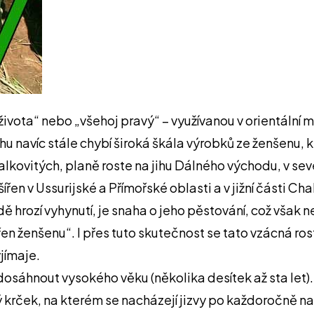
ivota“ nebo „všehoj pravý“ – využívanou v orientální med
u navíc stále chybí široká škála výrobků ze ženšenu, kt
lkovitých, planě roste na jihu Dálného východu, v seve
řen v Ussurijské a Přímořské oblasti a v jižní části Ch
 hrozí vyhynutí, je snaha o jeho pěstování, což však nen
ořen ženšenu“. I přes tuto skutečnost se tato vzácná ro
jímaje.
osáhnout vysokého věku (několika desítek až sta let).
ý krček, na kterém se nacházejí jizvy po každoročně 