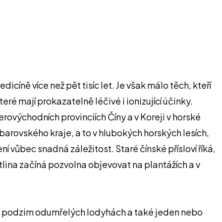
icíně více než pět tisíc let. Je však málo těch, kteří
eré mají prokazatelně léčivé i ionizující účinky.
rovýchodních provinciích Číny a v Koreji v horské
abarovského kraje, a to v hlubokých horských lesích,
í vůbec snadná záležitost. Staré čínské přísloví říká,
stlina začíná pozvolna objevovat na plantážích a v
na podzim odumřelých lodyhách a také jeden nebo