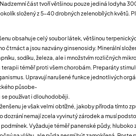
é. Nadzemní část tvoří většinou pouze jediná lodyha 3
je okolík složený z 5-40 drobných zelenobílých květů. 
enu obsahuje celý soubor látek, většinou terpenickýc
áno čtrnáct a jsou nazvány ginsenosidy. Minerální slo
ápníku, sodíku, železa, ale i množstvím rozličných mik
 terapii téměř proti všem chorobám. Preparáty stimulu
ganismus. Upravují narušené funkce jednotlivých orgánů
ckého působe-
 se používat i dlouhodoběji.
 ženšenu je však velmi obtížné, jakoby příroda tímto
 dozrání nemají zcela vyvinutý zárodek a musí podsto
h podmínek. Vyžaduje téměř panenské půdy, hluboko z
náročný na vláhu, ale půda nesmí být zamokřená. Roste p