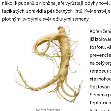
několik pupenů, z nichž na jaře vyrůstají lodyhy nov
řapíkatých, zpravidla pětičetných listů. Květenství 
plochými tvrdými a světle žlutými semeny.
Kořen ženš
již izolov
fosforu, v
prevenci a
na celý or
terapeuti
ní a mohou
Pěstování
Semena po
teplotníc
listí. Je 
Kořen ženšenu