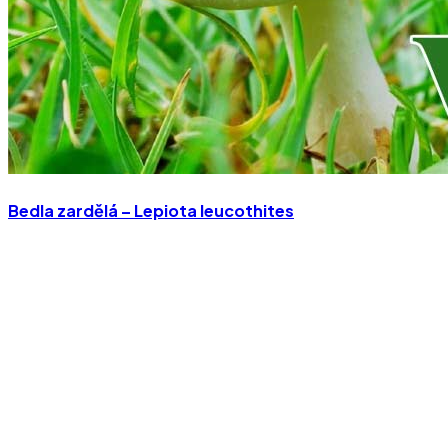
Bedla zardělá – Lepiota leucothites