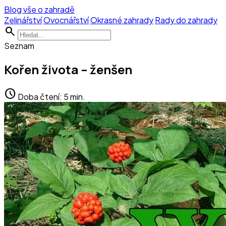
Blog vše o zahradě
Zelinářství
Ovocnářství
Okrasné zahrady
Rady do zahrady
search
Seznam
Kořen života – ženšen
schedule
Doba čtení: 5 min.