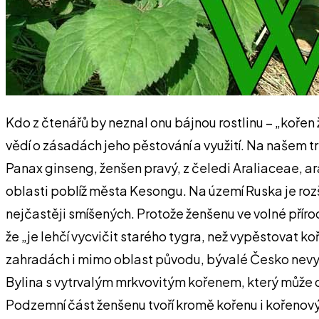
Kdo z čtenářů by neznal onu bájnou rostlinu – „kořen ž
vědí o zásadách jeho pěstování a využití. Na našem trh
Panax ginseng, ženšen pravý, z čeledi Araliaceae, ara
oblasti poblíž města Kesongu. Na území Ruska je rozší
nejčastěji smíšených. Protože ženšenu ve volné přírodě
že „je lehčí vycvičit starého tygra, než vypěstovat k
zahradách i mimo oblast původu, bývalé Česko nevy
Bylina s vytrvalým mrkvovitým kořenem, který může d
Podzemní část ženšenu tvoří kromě kořenu i kořenov