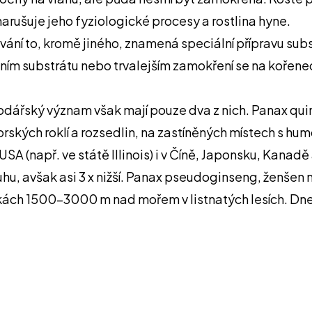
narušuje jeho fyziologické procesy a rostlina hyne.
ání to, kromě jiného, znamená speciální přípravu subs
itním substrátu nebo trvalejším zamokření se na kořene
podářský význam však mají pouze dva z nich. Panax qu
orských roklí a rozsedlin, na zastíněných místech s h
SA (např. ve státě Illinois) i v Číně, Japonsku, Kanad
u, avšak asi 3 x nižší. Panax pseudoginseng, ženšen nep
škách 1500-3000 m nad mořem v listnatých lesích. Dnes