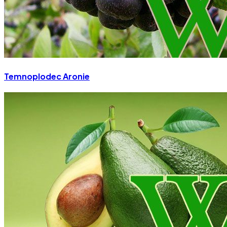
Temnoplodec Aronie