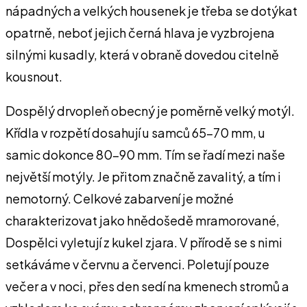
nápadných a velkých housenek je třeba se dotýkat
opatrně, neboť jejich černá hlava je vyzbrojena
silnými kusadly, která v obraně dovedou citelně
kousnout.
Dospělý drvopleň obecný je poměrně velký motýl.
Křídla v rozpětí dosahují u samců 65-70 mm, u
samic dokonce 80-90 mm. Tím se řadí mezi naše
největší motýly. Je přitom značně zavalitý, a tím i
nemotorný. Celkové zabarvení je možné
charakterizovat jako hnědošedě mramorované,
Dospělci vyletují z kukel zjara. V přírodě se s nimi
setkáváme v červnu a červenci. Poletují pouze
večer a v noci, přes den sedí na kmenech stromů a