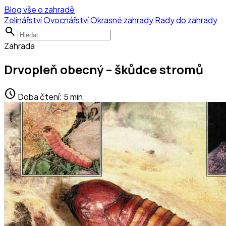
Blog vše o zahradě
Zelinářství
Ovocnářství
Okrasné zahrady
Rady do zahrady
search
Zahrada
Drvopleň obecný – škůdce stromů
schedule
Doba čtení: 5 min.