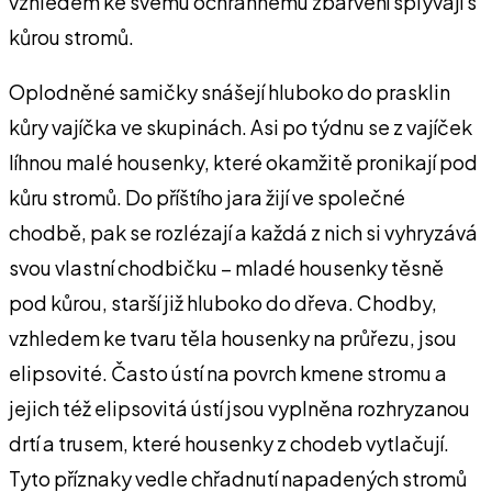
vzhledem ke svému ochrannému zbarvení splývají s
kůrou stromů.
Oplodněné samičky snášejí hluboko do prasklin
kůry vajíčka ve skupinách. Asi po týdnu se z vajíček
líhnou malé housenky, které okamžitě pronikají pod
kůru stromů. Do příštího jara žijí ve společné
chodbě, pak se rozlézají a každá z nich si vyhryzává
svou vlastní chodbičku – mladé housenky těsně
pod kůrou, starší již hluboko do dřeva. Chodby,
vzhledem ke tvaru těla housenky na průřezu, jsou
elipsovité. Často ústí na povrch kmene stromu a
jejich též elipsovitá ústí jsou vyplněna rozhryzanou
drtí a trusem, které housenky z chodeb vytlačují.
Tyto příznaky vedle chřadnutí napadených stromů