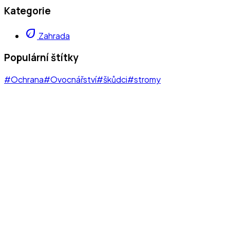
Kategorie
eco
Zahrada
Populární štítky
#Ochrana
#Ovocnářství
#škůdci
#stromy