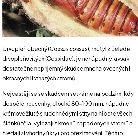
Drvopleň obecný (Cossus cossus), motýl z čeledě
drvopleňovítých (Cossidae), je nenápadný, avšak
dostatečně nepříjemný škůdce mnoha ovocných i
okrasných listnatých stromů.
Nejčastěji se se škůdcem setkáme na podzim, kdy
dospělé housenky, dlouhé 80-100 mm, nápadně
krémově žluté s rudohnědými štíty na hřbetě všech
článků těla, vylézají z kmenů napadených stromů a
hledají si vhodný úkryt pro přezimování. Těchto