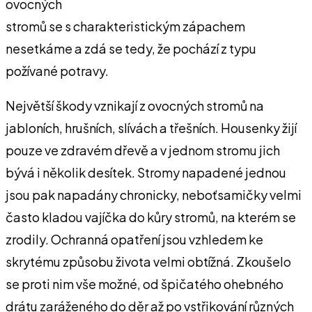
ovocných
stromů se s charakteristickým zápachem
nesetkáme a zdá se tedy, že pochází z typu
požívané potravy.
Největší škody vznikají z ovocných stromů na
jabloních, hrušních, slívách a třešních. Housenky žijí
pouze ve zdravém dřevě a v jednom stromu jich
bývá i několik desítek. Stromy napadené jednou
jsou pak napadány chronicky, neboťsamičky velmi
často kladou vajíčka do kůry stromů, na kterém se
zrodily. Ochranná opatření jsou vzhledem ke
skrytému způsobu života velmi obtížná. Zkoušelo
se proti nim vše možné, od špičatého ohebného
drátu zaráženého do děr až po vstřikování různých