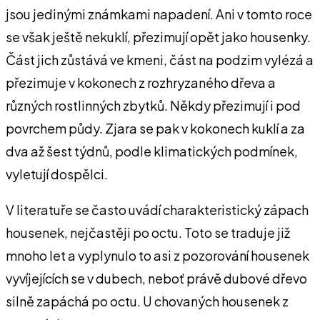
jsou jedinými známkami napadení. Ani v tomto roce
se však ještě nekuklí, přezimují opět jako housenky.
Část jich zůstává ve kmeni, část na podzim vylézá a
přezimuje v kokonech z rozhryzaného dřeva a
různých rostlinných zbytků. Někdy přezimují i pod
povrchem půdy. Zjara se pak v kokonech kuklí a za
dva až šest týdnů, podle klimatických podmínek,
vyletují dospělci.
V literatuře se často uvádí charakteristický zápach
housenek, nejčastěji po octu. Toto se traduje již
mnoho let a vyplynulo to asi z pozorování housenek
vyvíjejících se v dubech, neboť právě dubové dřevo
silně zapáchá po octu. U chovaných housenek z